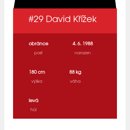
#29
David Křížek
obránce
4. 6. 1988
post
narozen
180 cm
88 kg
výška
váha
levá
hůl