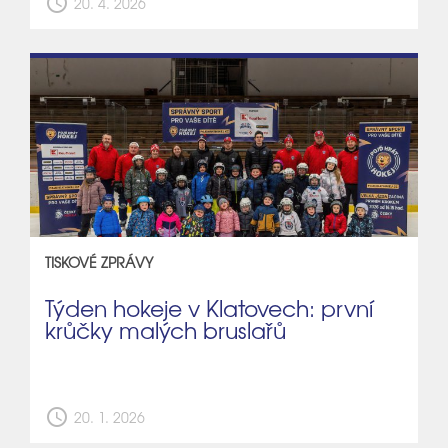
schedule
20. 4. 2026
TISKOVÉ ZPRÁVY
Týden hokeje v Klatovech: první
krůčky malých bruslařů
schedule
20. 1. 2026