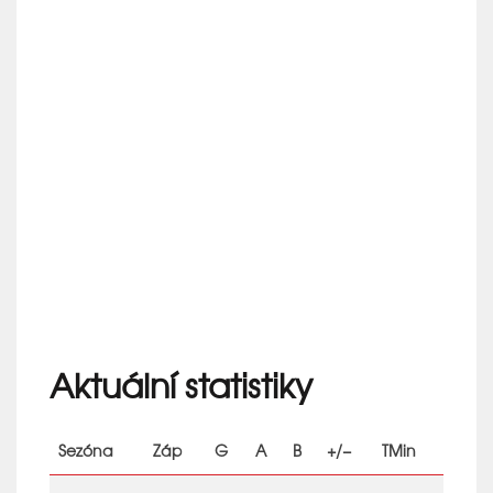
Aktuální statistiky
Sezóna
Záp
G
A
B
+/−
TMin