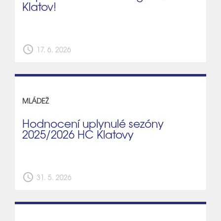
Klatov!
schedule
17. 6. 2026
MLÁDEŽ
Hodnocení uplynulé sezóny
2025/2026 HC Klatovy
schedule
31. 5. 2026