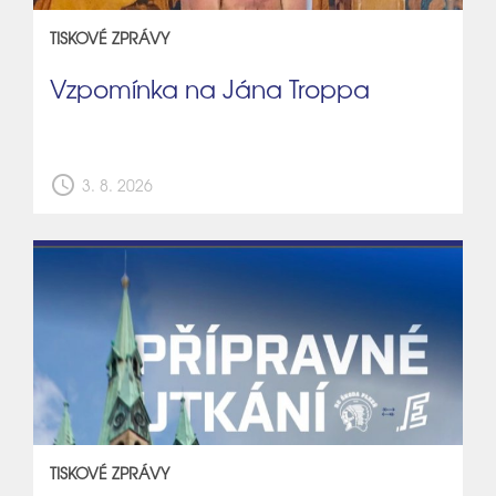
TISKOVÉ ZPRÁVY
Vzpomínka na Jána Troppa
schedule
3. 8. 2026
TISKOVÉ ZPRÁVY