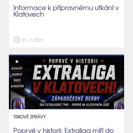
Informace k přípravnému utkání v
Klatovech
schedule
29. 7. 2026
TISKOVÉ ZPRÁVY
Poprvé v historii: Extraliga míří do