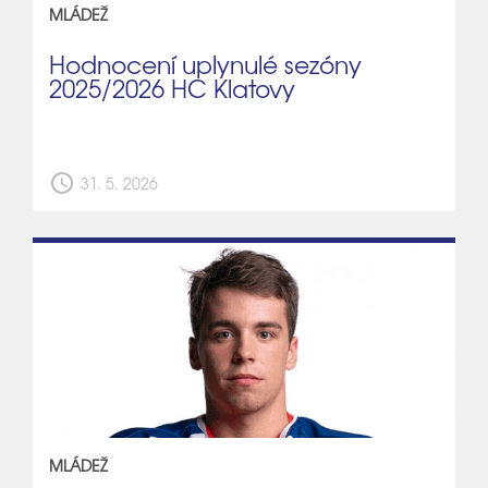
MLÁDEŽ
Hodnocení uplynulé sezóny
2025/2026 HC Klatovy
schedule
31. 5. 2026
MLÁDEŽ