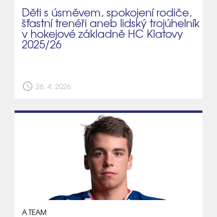
Děti s úsměvem, spokojení rodiče,
šťastní trenéři aneb lidský trojúhelník
v hokejové základně HC Klatovy
2025/26
schedule
26. 4. 2026
A TEAM