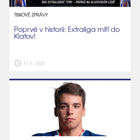
TISKOVÉ ZPRÁVY
Poprvé v historii: Extraliga míří do
Klatov!
schedule
17. 6. 2026