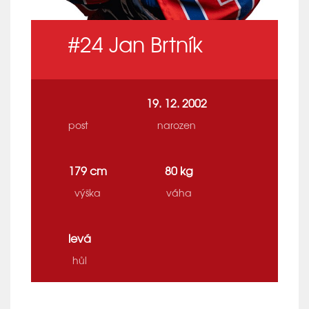
#24
Jan Brtník
19. 12. 2002
post
narozen
179 cm
80 kg
výška
váha
levá
hůl