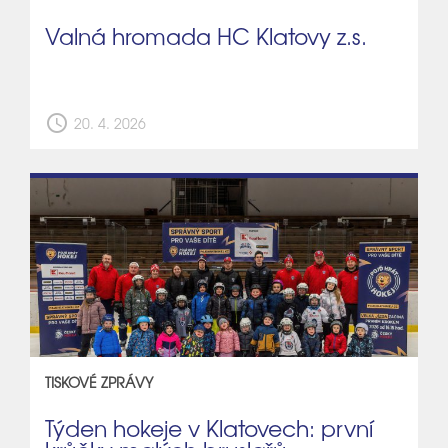
Valná hromada HC Klatovy z.s.
schedule
20. 4. 2026
TISKOVÉ ZPRÁVY
Týden hokeje v Klatovech: první