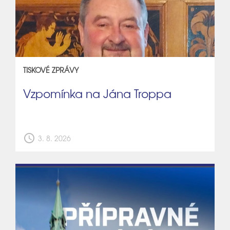
TISKOVÉ ZPRÁVY
Vzpomínka na Jána Troppa
schedule
3. 8. 2026