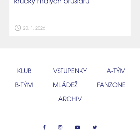
krůčky malých bruslařů
schedule
20. 1. 2026
KLUB
VSTUPENKY
A‑TÝM
B‑TÝM
MLÁDEŽ
FANZONE
ARCHIV