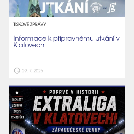
TISKOVÉ ZPRÁVY
Informace k přípravnému utkání v
Klatovech
schedule
29. 7. 2026