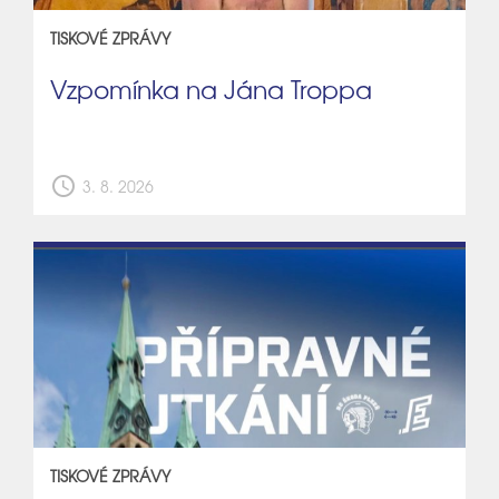
TISKOVÉ ZPRÁVY
Vzpomínka na Jána Troppa
schedule
3. 8. 2026
TISKOVÉ ZPRÁVY