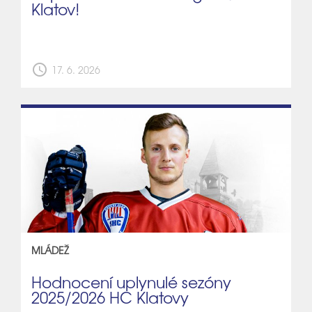
Klatov!
schedule
17. 6. 2026
MLÁDEŽ
Hodnocení uplynulé sezóny
2025/2026 HC Klatovy