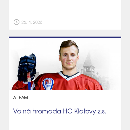
schedule
26. 4. 2026
A TEAM
Valná hromada HC Klatovy z.s.