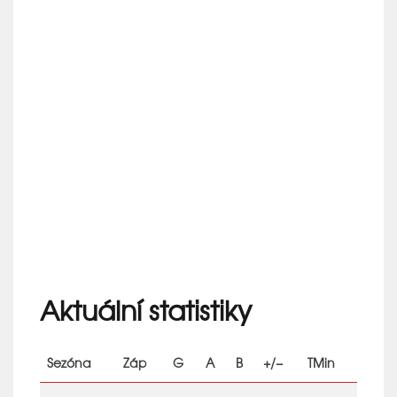
Aktuální statistiky
Sezóna
Záp
G
A
B
+/−
TMin