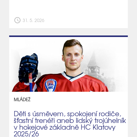
schedule
31. 5. 2026
MLÁDEŽ
Děti s úsměvem, spokojení rodiče,
šťastní trenéři aneb lidský trojúhelník
v hokejové základně HC Klatovy
2025/26