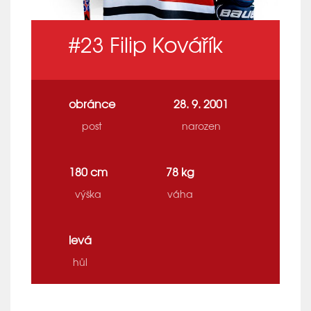
#23
Filip Kovářík
obránce
28. 9. 2001
post
narozen
180 cm
78 kg
výška
váha
levá
hůl