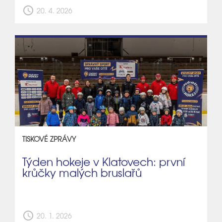
schedule
20. 4. 2026
TISKOVÉ ZPRÁVY
Týden hokeje v Klatovech: první
krůčky malých bruslařů
schedule
20. 1. 2026