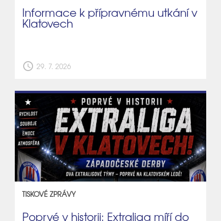
Informace k přípravnému utkání v
Klatovech
schedule
29. 7. 2026
TISKOVÉ ZPRÁVY
Poprvé v historii: Extraliga míří do