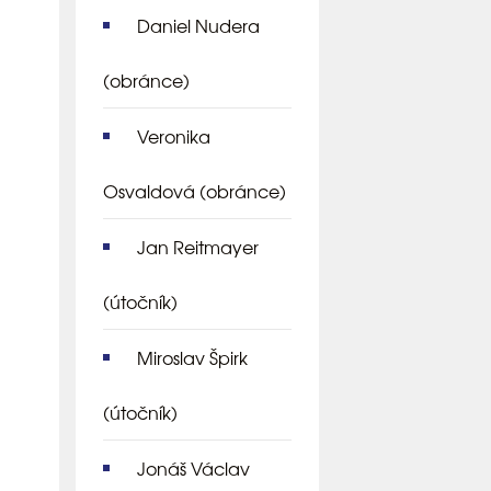
Daniel Nudera
(obránce)
Veronika
Osvaldová
(obránce)
Jan Reitmayer
(útočník)
Miroslav Špirk
(útočník)
Jonáš Václav