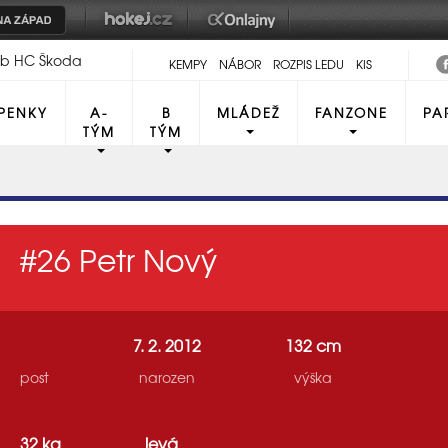
lub HC Škoda
KEMPY
NÁBOR
ROZPIS LEDU
KIS
PENKY
A-
B
MLÁDEŽ
FANZONE
PA
TÝM
TÝM
#26
Petr Nový
7. 2. 2012
132 cm
post
narozen
výška
32 kg
levá