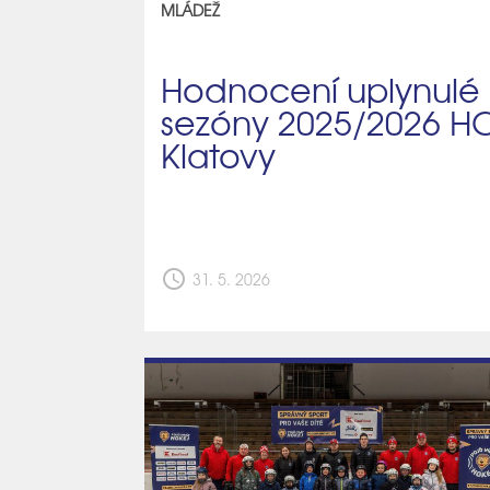
MLÁDEŽ
Hodnocení uplynulé
sezóny 2025/2026 H
Klatovy
schedule
31. 5. 2026