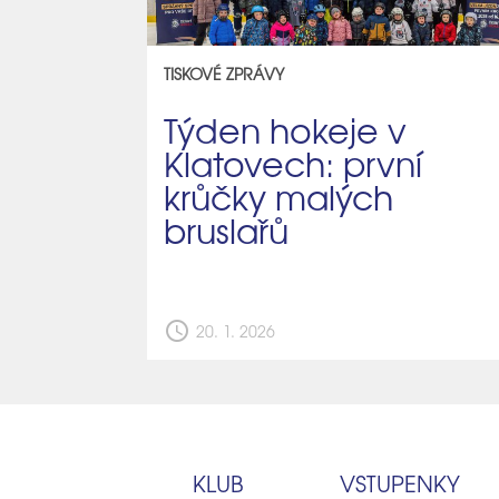
TISKOVÉ ZPRÁVY
Týden hokeje v
Klatovech: první
krůčky malých
bruslařů
schedule
20. 1. 2026
KLUB
VSTUPENKY