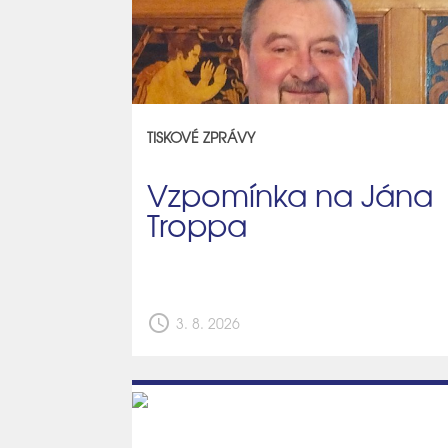
TISKOVÉ ZPRÁVY
Vzpomínka na Jána
Troppa
schedule
3. 8. 2026