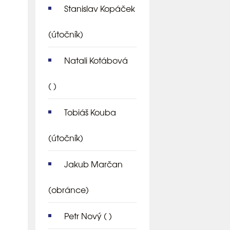
Stanislav Kopáček
(útočník)
Natali Kotábová
( )
Tobiáš Kouba
(útočník)
Jakub Marčan
(obránce)
Petr Nový
( )