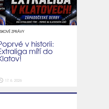
ISKOVÉ ZPRÁVY
Poprvé v historii:
Extraliga míří do
Klatov!
edule
17. 6. 2026