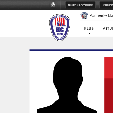
Partnerský k
Plzeň
KLUB
VSTU