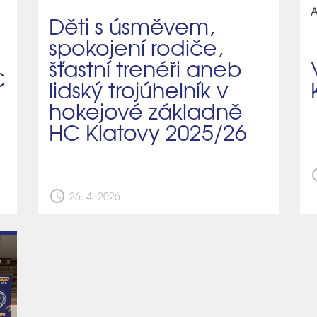
A
Děti s úsměvem,
spokojení rodiče,
šťastní trenéři aneb
C
lidský trojúhelník v
hokejové základně
HC Klatovy 2025/26
sch
schedule
26. 4. 2026