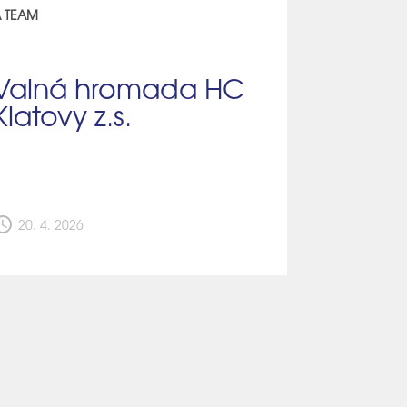
 TEAM
Valná hromada HC
Klatovy z.s.
edule
20. 4. 2026