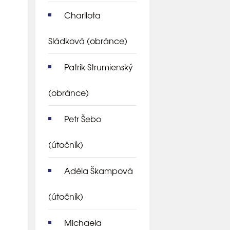
Charllota
Sládková
(obránce)
Patrik Strumienský
(obránce)
Petr Šebo
(útočník)
Adéla Škampová
(útočník)
Michaela