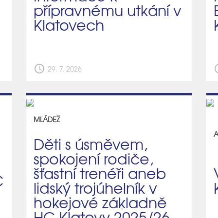
přípravnému utkání v
Klatovech
schedule
sch
29. 7. 2026
MLÁDEŽ
A
Děti s úsměvem,
spokojení rodiče,
šťastní trenéři aneb
C
lidský trojúhelník v
hokejové základně
HC Klatovy 2025/26