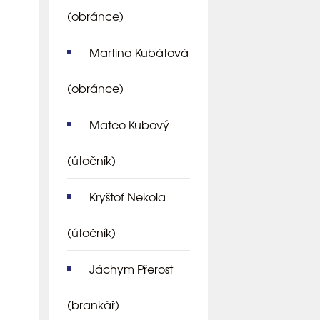
(obránce)
Martina Kubátová
(obránce)
Mateo Kubový
(útočník)
Kryštof Nekola
(útočník)
Jáchym Přerost
(brankář)