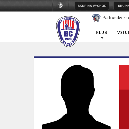
Partnerský k
Plzeň
KLUB
VSTU