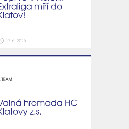
Extraliga míří do
Klatov!
edule
17. 6. 2026
 TEAM
Valná hromada HC
Klatovy z.s.