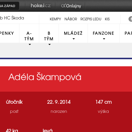
lub HC Škoda
KEMPY
NÁBOR
ROZPIS LEDU
KIS
PENKY
A-
B
MLÁDEŽ
FANZONE
PA
TÝM
TÝM
Adéla Škampová
útočník
22. 9. 2014
147 cm
post
narozen
výška
42 kg
levá