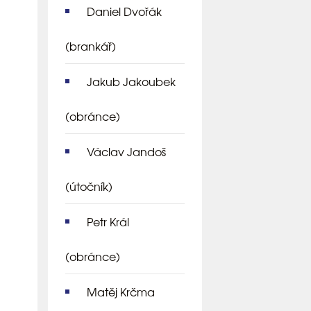
Daniel Dvořák
(brankář)
Jakub Jakoubek
(obránce)
Václav Jandoš
(útočník)
Petr Král
(obránce)
Matěj Krčma