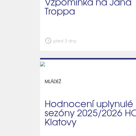
Vzpomínka na Jána
Troppa
schedule
před 3 dny
MLÁDEŽ
Hodnocení uplynulé
sezóny 2025/2026 H
Klatovy