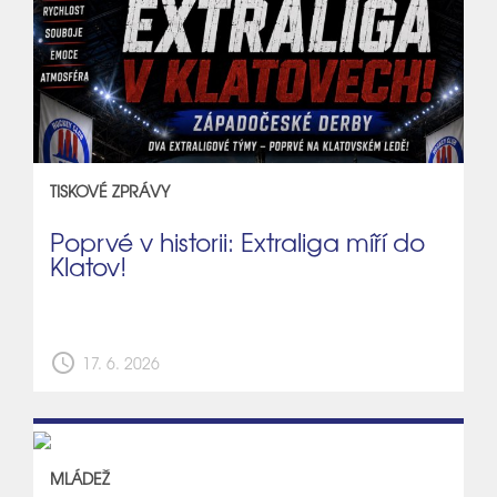
TISKOVÉ ZPRÁVY
Poprvé v historii: Extraliga míří do
Klatov!
schedule
17. 6. 2026
MLÁDEŽ