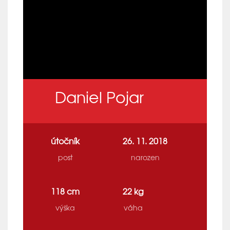
Daniel Pojar
útočník
26. 11. 2018
post
narozen
118 cm
22 kg
výška
váha