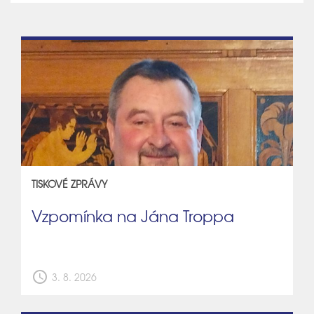
TISKOVÉ ZPRÁVY
Vzpomínka na Jána Troppa
schedule
3. 8. 2026