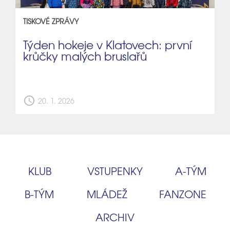
TISKOVÉ ZPRÁVY
Týden hokeje v Klatovech: první
krůčky malých bruslařů
schedule
20. 1. 2026
KLUB
VSTUPENKY
A‑TÝM
B‑TÝM
MLÁDEŽ
FANZONE
ARCHIV