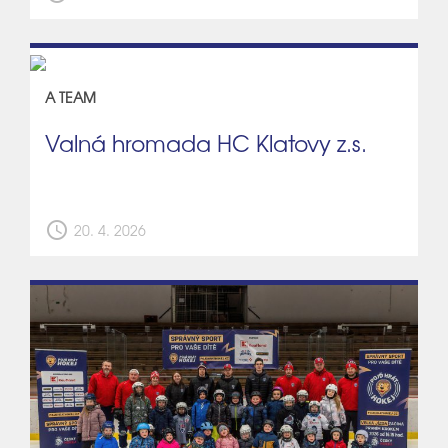
A TEAM
Valná hromada HC Klatovy z.s.
schedule
20. 4. 2026