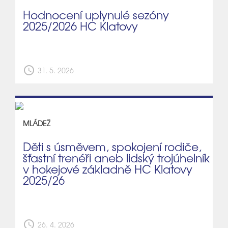
Hodnocení uplynulé sezóny
2025/2026 HC Klatovy
schedule
31. 5. 2026
MLÁDEŽ
Děti s úsměvem, spokojení rodiče,
šťastní trenéři aneb lidský trojúhelník
v hokejové základně HC Klatovy
2025/26
schedule
26. 4. 2026