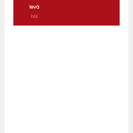
levá
hůl