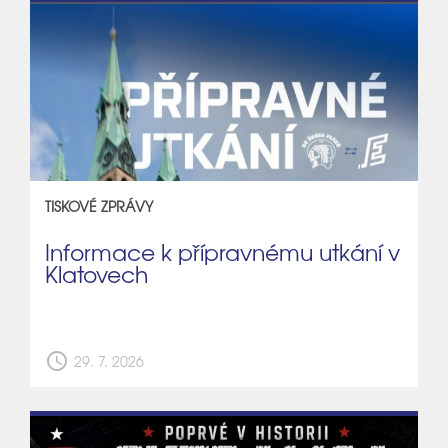
TISKOVÉ ZPRÁVY
Informace k přípravnému utkání v
Klatovech
schedule
29. 7. 2026