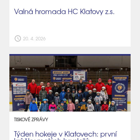
Valná hromada HC Klatovy z.s.
schedule
20. 4. 2026
TISKOVÉ ZPRÁVY
Týden hokeje v Klatovech: první