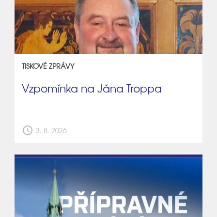
TISKOVÉ ZPRÁVY
Vzpomínka na Jána Troppa
schedule
3. 8. 2026