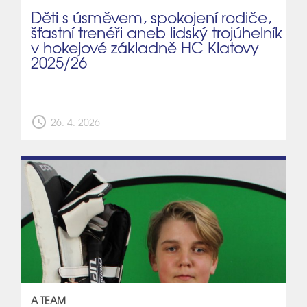
Děti s úsměvem, spokojení rodiče,
šťastní trenéři aneb lidský trojúhelník
v hokejové základně HC Klatovy
2025/26
schedule
26. 4. 2026
A TEAM