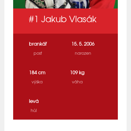
#1
Jakub Vlasák
brankář
15. 5. 2006
post
narozen
184 cm
109 kg
výška
váha
levá
hůl