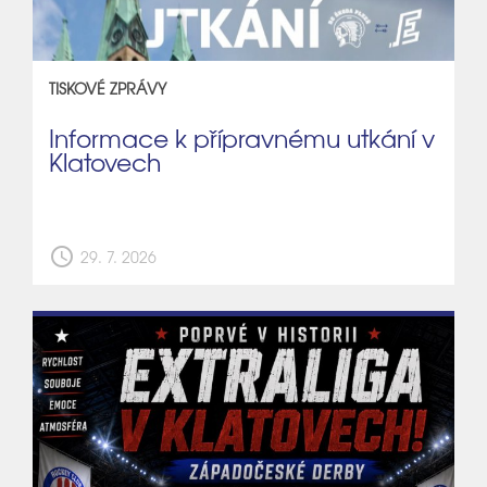
TISKOVÉ ZPRÁVY
Informace k přípravnému utkání v
Klatovech
schedule
29. 7. 2026