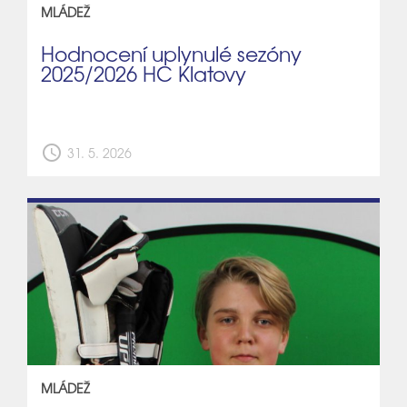
MLÁDEŽ
Hodnocení uplynulé sezóny
2025/2026 HC Klatovy
schedule
31. 5. 2026
MLÁDEŽ