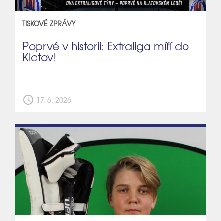
TISKOVÉ ZPRÁVY
Poprvé v historii: Extraliga míří do
Klatov!
schedule
17. 6. 2026