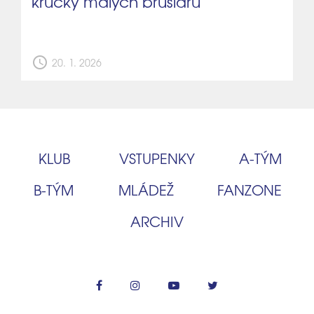
krůčky malých bruslařů
schedule
20. 1. 2026
KLUB
VSTUPENKY
A‑TÝM
B‑TÝM
MLÁDEŽ
FANZONE
ARCHIV