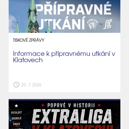
TISKOVÉ ZPRÁVY
Informace k přípravnému utkání v
Klatovech
schedule
29. 7. 2026