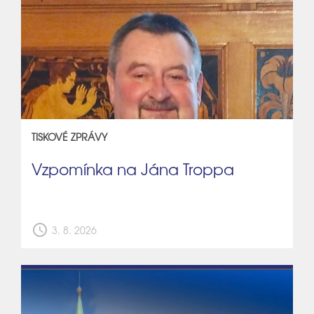
TISKOVÉ ZPRÁVY
Vzpomínka na Jána Troppa
schedule
3. 8. 2026