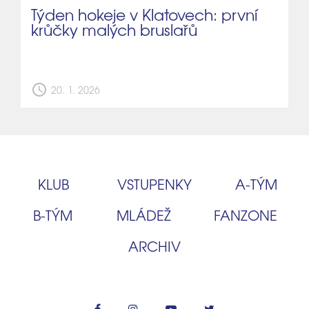
Týden hokeje v Klatovech: první
krůčky malých bruslařů
schedule
20. 1. 2026
KLUB
VSTUPENKY
A‑TÝM
B‑TÝM
MLÁDEŽ
FANZONE
ARCHIV