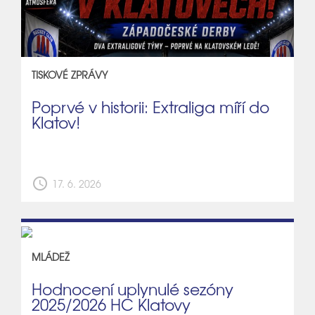
TISKOVÉ ZPRÁVY
Poprvé v historii: Extraliga míří do
Klatov!
schedule
17. 6. 2026
MLÁDEŽ
Hodnocení uplynulé sezóny
2025/2026 HC Klatovy