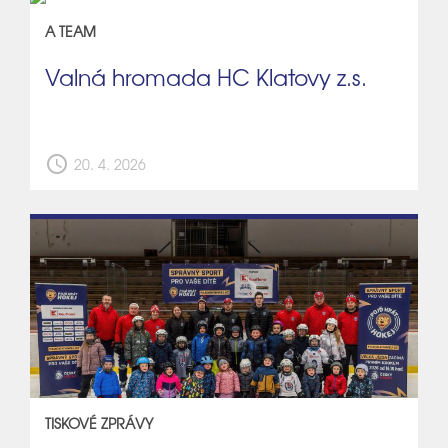
A TEAM
Valná hromada HC Klatovy z.s.
schedule
20. 4. 2026
TISKOVÉ ZPRÁVY