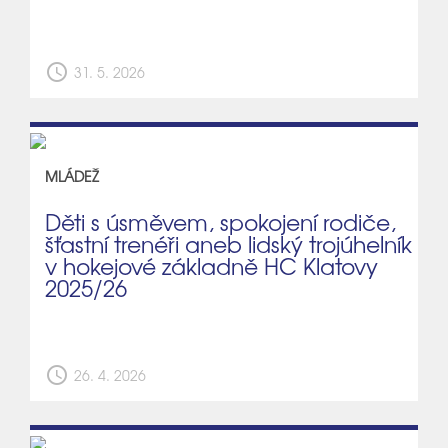
schedule
31. 5. 2026
MLÁDEŽ
Děti s úsměvem, spokojení rodiče,
šťastní trenéři aneb lidský trojúhelník
v hokejové základně HC Klatovy
2025/26
schedule
26. 4. 2026