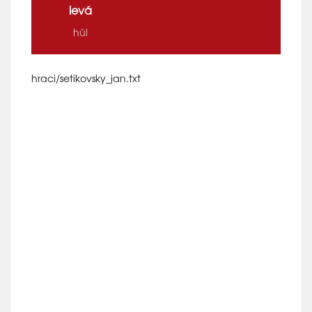
levá
hůl
hraci/setikovsky_jan.txt