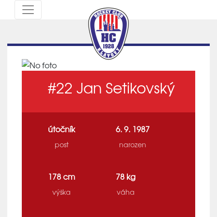
#22
Jan Setikovský
útočník
6. 9. 1987
post
narozen
178 cm
78 kg
výška
váha