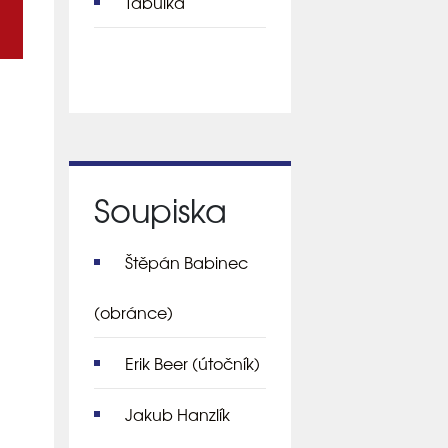
Tabulka
Soupiska
Štěpán Babinec
(obránce)
Erik Beer
(útočník)
Jakub Hanzlík