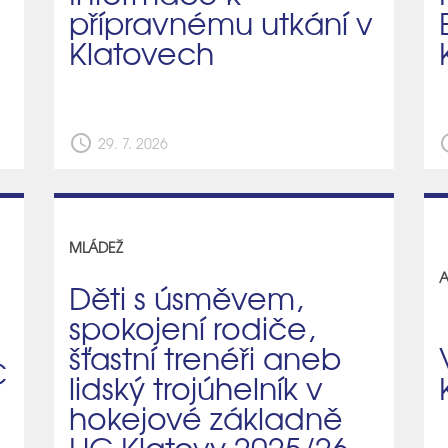
přípravnému utkání v
Klatovech
schedule
sch
29. 7. 2026
MLÁDEŽ
A
Děti s úsměvem,
spokojení rodiče,
šťastní trenéři aneb
C
lidský trojúhelník v
hokejové základně
HC Klatovy 2025/26