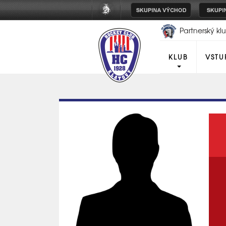
Partnerský k
Plzeň
KLUB
VSTU