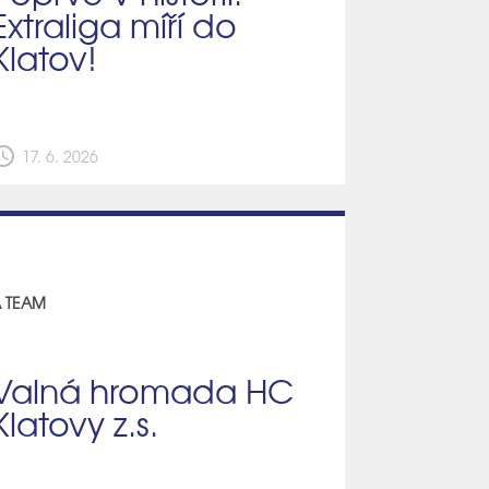
Extraliga míří do
Klatov!
edule
17. 6. 2026
 TEAM
Valná hromada HC
Klatovy z.s.