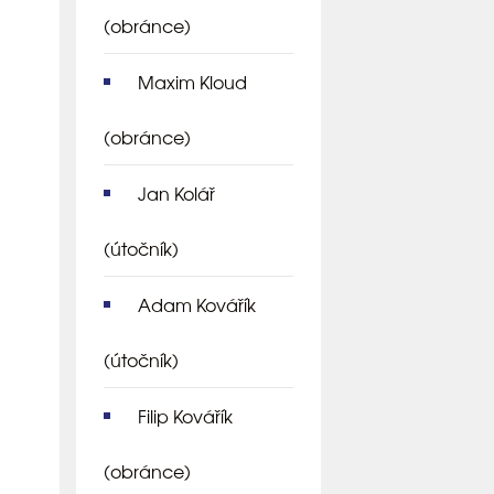
(obránce)
Maxim Kloud
(obránce)
Jan Kolář
(útočník)
Adam Kovářík
(útočník)
Filip Kovářík
(obránce)