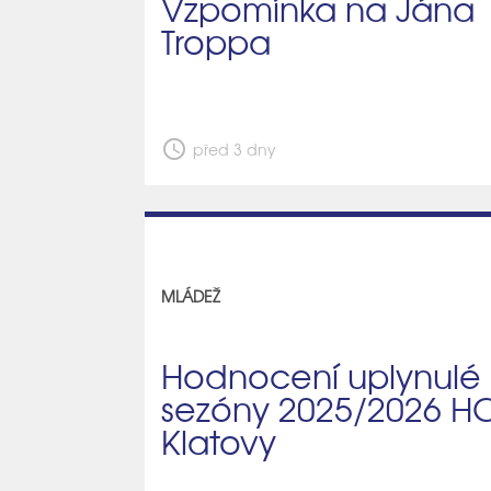
Vzpomínka na Jána
Troppa
schedule
před 3 dny
MLÁDEŽ
Hodnocení uplynulé
sezóny 2025/2026 H
Klatovy