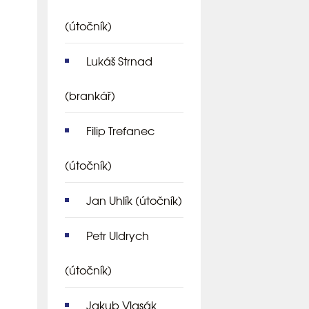
(útočník)
Lukáš Strnad
(brankář)
Filip Trefanec
(útočník)
Jan Uhlík
(útočník)
Petr Uldrych
(útočník)
Jakub Vlasák