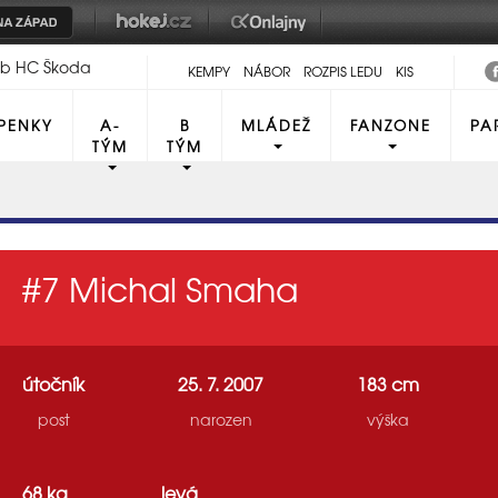
lub HC Škoda
KEMPY
NÁBOR
ROZPIS LEDU
KIS
PENKY
A-
B
MLÁDEŽ
FANZONE
PA
TÝM
TÝM
#7
Michal Smaha
útočník
25. 7. 2007
183 cm
post
narozen
výška
68 kg
levá