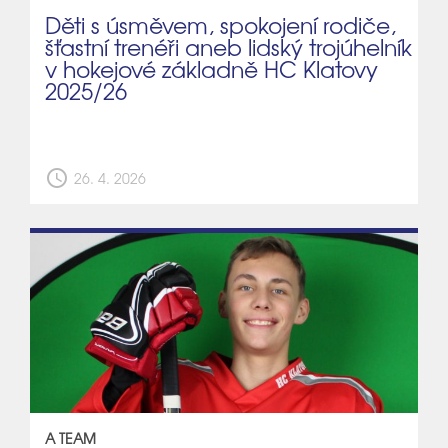
Děti s úsměvem, spokojení rodiče,
šťastní trenéři aneb lidský trojúhelník
v hokejové základně HC Klatovy
2025/26
schedule
26. 4. 2026
A TEAM