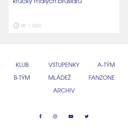
krůčky malých bruslařů
schedule
20. 1. 2026
KLUB
VSTUPENKY
A‑TÝM
B‑TÝM
MLÁDEŽ
FANZONE
ARCHIV