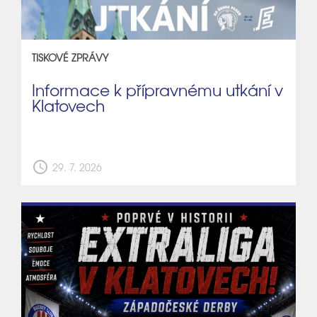
TISKOVÉ ZPRÁVY
Informace k přípravnému utkání v
Klatovech
schedule
29. 7. 2026