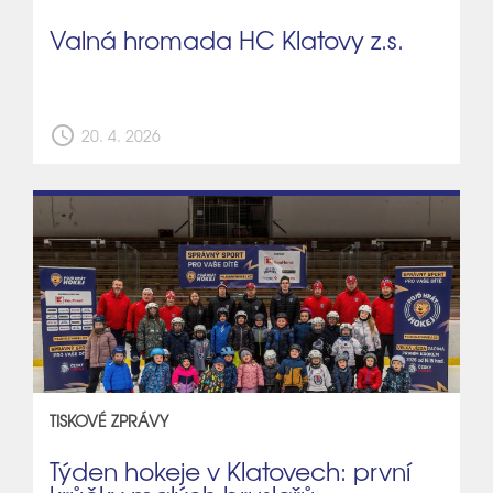
Valná hromada HC Klatovy z.s.
schedule
20. 4. 2026
TISKOVÉ ZPRÁVY
Týden hokeje v Klatovech: první