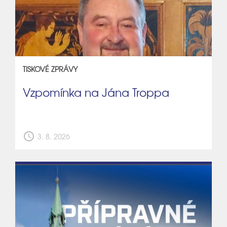
TISKOVÉ ZPRÁVY
Vzpomínka na Jána Troppa
schedule
3. 8. 2026