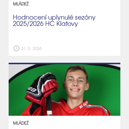
MLÁDEŽ
Hodnocení uplynulé sezóny
2025/2026 HC Klatovy
schedule
31. 5. 2026
MLÁDEŽ