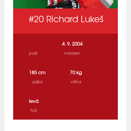
#20
Richard Lukeš
4. 9. 2004
post
narozen
185 cm
70 kg
výška
váha
levá
hůl