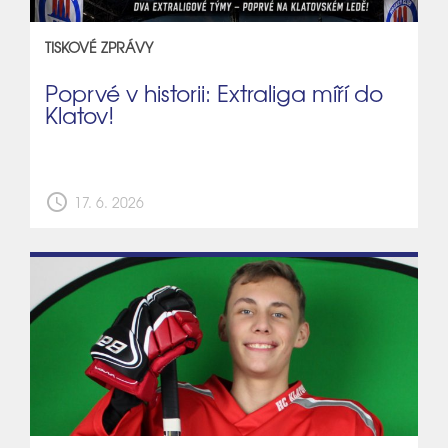
TISKOVÉ ZPRÁVY
Poprvé v historii: Extraliga míří do
Klatov!
schedule
17. 6. 2026