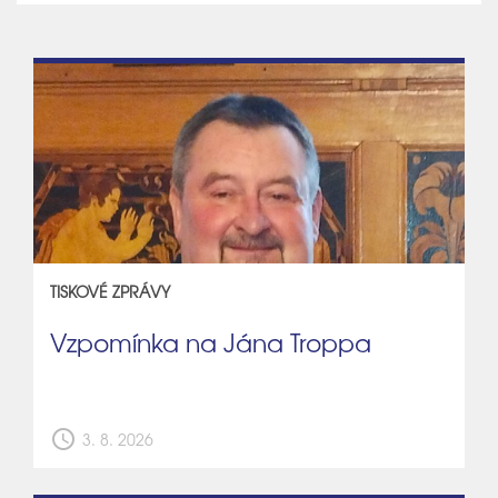
TISKOVÉ ZPRÁVY
Vzpomínka na Jána Troppa
schedule
3. 8. 2026