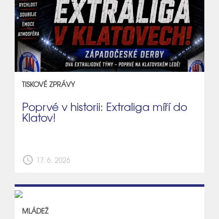
TISKOVÉ ZPRÁVY
Poprvé v historii: Extraliga míří do
Klatov!
schedule
17. 6. 2026
MLÁDEŽ