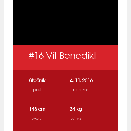
#16
Vít Benedikt
útočník
4. 11. 2016
post
narozen
143 cm
34 kg
výška
váha