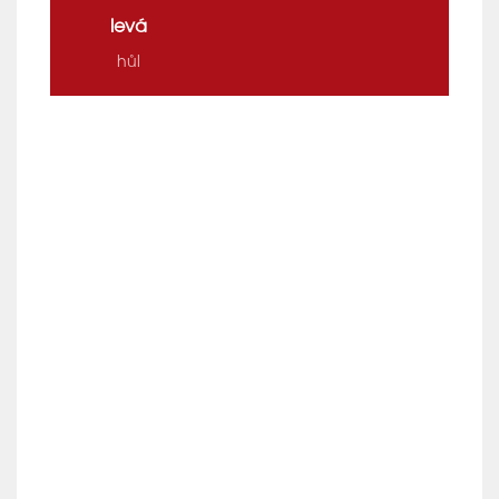
levá
hůl