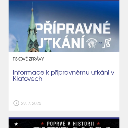
TISKOVÉ ZPRÁVY
Informace k přípravnému utkání v
Klatovech
schedule
29. 7. 2026