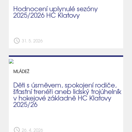
Hodnocení uplynulé sezóny
2025/2026 HC Klatovy
schedule
31. 5. 2026
MLÁDEŽ
Děti s úsměvem, spokojení rodiče,
šťastní trenéři aneb lidský trojúhelník
v hokejové základně HC Klatovy
2025/26
schedule
26. 4. 2026