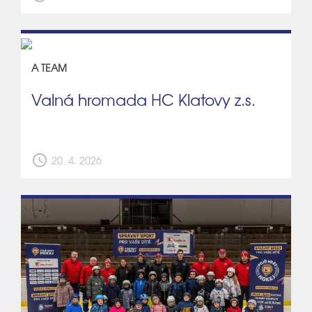
A TEAM
Valná hromada HC Klatovy z.s.
schedule
20. 4. 2026