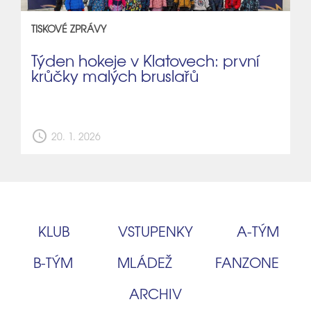
TISKOVÉ ZPRÁVY
Týden hokeje v Klatovech: první
krůčky malých bruslařů
schedule
20. 1. 2026
KLUB
VSTUPENKY
A‑TÝM
B‑TÝM
MLÁDEŽ
FANZONE
ARCHIV