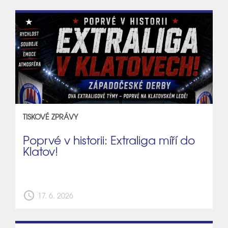
TISKOVÉ ZPRÁVY
Poprvé v historii: Extraliga míří do
Klatov!
schedule
17. 6. 2026