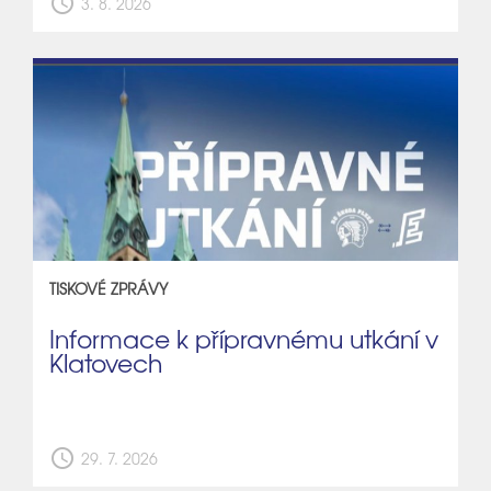
schedule
3. 8. 2026
TISKOVÉ ZPRÁVY
Informace k přípravnému utkání v
Klatovech
schedule
29. 7. 2026