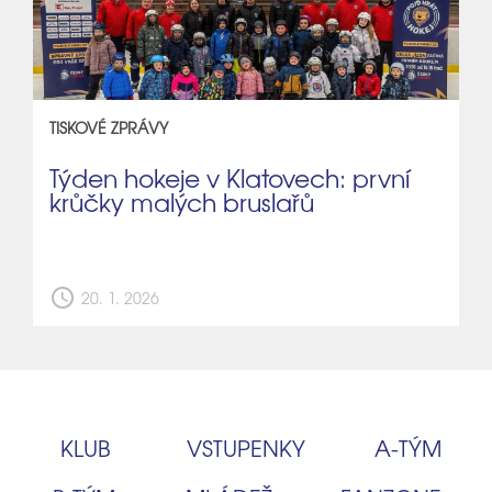
TISKOVÉ ZPRÁVY
Týden hokeje v Klatovech: první
krůčky malých bruslařů
schedule
20. 1. 2026
KLUB
VSTUPENKY
A‑TÝM