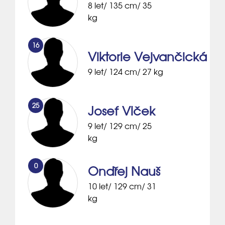
8 let/ 135 cm/ 35
kg
16
Viktorie Vejvančická
9 let/ 124 cm/ 27 kg
25
Josef Vlček
9 let/ 129 cm/ 25
kg
0
Ondřej Nauš
10 let/ 129 cm/ 31
kg