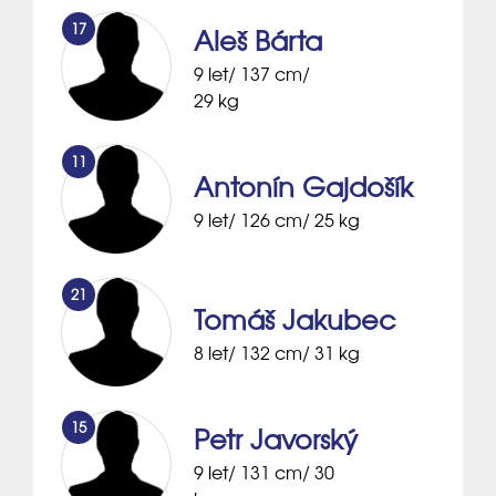
17
Aleš Bárta
9 let/ 137 cm/
29 kg
11
Antonín Gajdošík
9 let/ 126 cm/ 25 kg
21
Tomáš Jakubec
8 let/ 132 cm/ 31 kg
15
Petr Javorský
9 let/ 131 cm/ 30