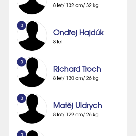
8 let/ 132 cm/ 32 kg
0
Ondřej Hajdúk
8 let
0
Richard Troch
8 let/ 130 cm/ 26 kg
0
Matěj Uldrych
8 let/ 129 cm/ 26 kg
0