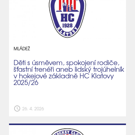
MLÁDEŽ
Děti s úsměvem, spokojení rodiče,
šťastní trenéři aneb lidský trojúhelník
v hokejové základně HC Klatovy
2025/26
schedule
26. 4. 2026