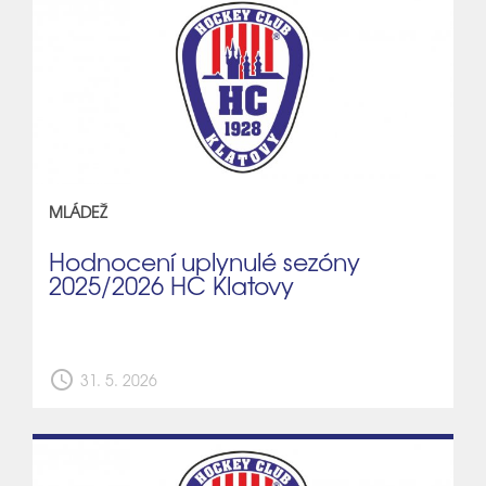
MLÁDEŽ
Hodnocení uplynulé sezóny
2025/2026 HC Klatovy
schedule
31. 5. 2026