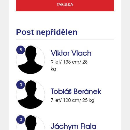
TABULKA
Post nepřidělen
5
Viktor Vlach
9 let/ 138 cm/ 28
kg
0
Tobiáš Beránek
7 let/ 120 cm/ 25 kg
0
Jáchym Fiala