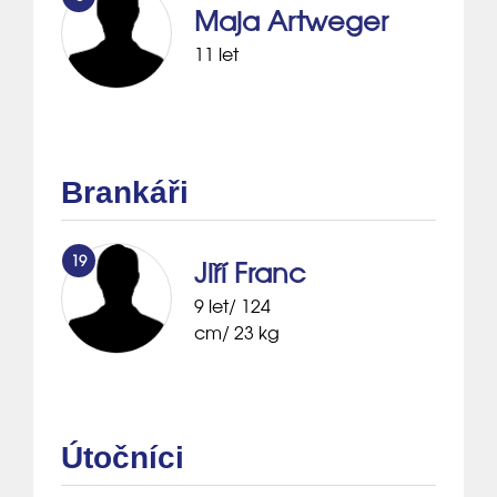
Maja Artweger
11 let
Brankáři
19
Jiří Franc
9 let/ 124
cm/ 23 kg
Útočníci