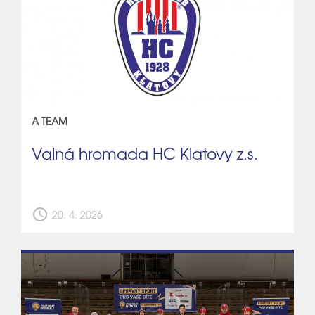
A TEAM
Valná hromada HC Klatovy z.s.
schedule
20. 4. 2026