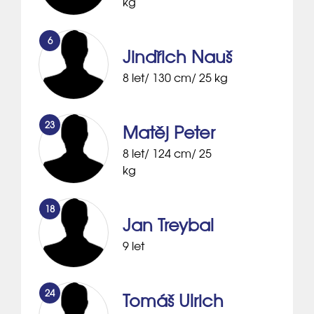
kg
6
Jindřich Nauš
8 let/ 130 cm/ 25 kg
23
Matěj Peter
8 let/ 124 cm/ 25
kg
18
Jan Treybal
9 let
24
Tomáš Ulrich