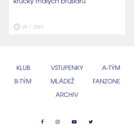
krůčky malých bruslařů
schedule
20. 1. 2026
KLUB
VSTUPENKY
A‑TÝM
B‑TÝM
MLÁDEŽ
FANZONE
ARCHIV