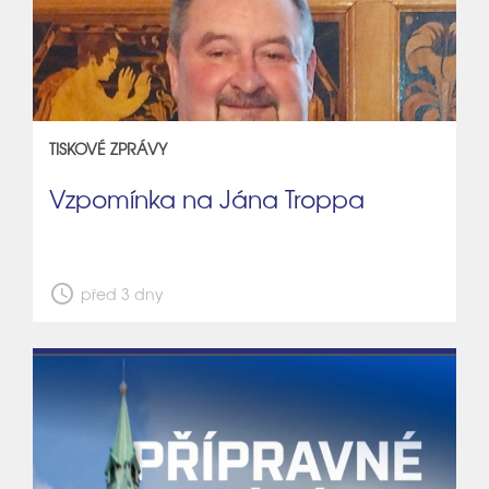
TISKOVÉ ZPRÁVY
Vzpomínka na Jána Troppa
schedule
před 3 dny