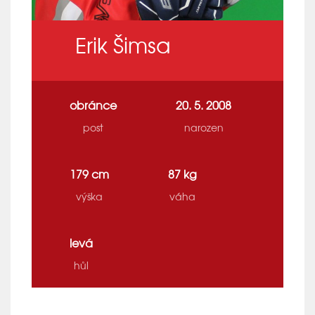
Erik Šimsa
obránce
20. 5. 2008
post
narozen
179 cm
87 kg
výška
váha
levá
hůl