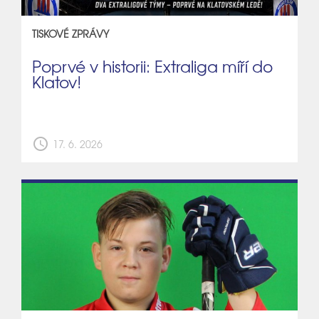
TISKOVÉ ZPRÁVY
Poprvé v historii: Extraliga míří do
Klatov!
schedule
17. 6. 2026