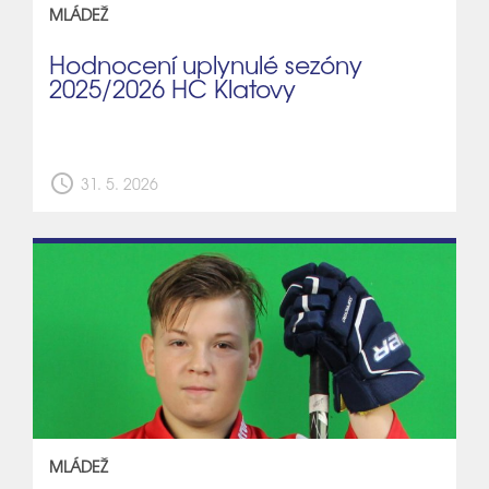
MLÁDEŽ
Hodnocení uplynulé sezóny
2025/2026 HC Klatovy
schedule
31. 5. 2026
MLÁDEŽ