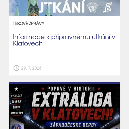
TISKOVÉ ZPRÁVY
Informace k přípravnému utkání v
Klatovech
schedule
29. 7. 2026