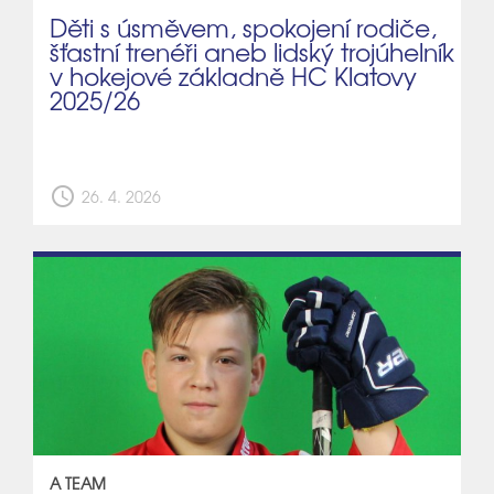
Děti s úsměvem, spokojení rodiče,
šťastní trenéři aneb lidský trojúhelník
v hokejové základně HC Klatovy
2025/26
schedule
26. 4. 2026
A TEAM