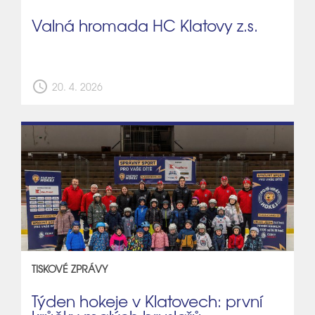
Valná hromada HC Klatovy z.s.
schedule
20. 4. 2026
TISKOVÉ ZPRÁVY
Týden hokeje v Klatovech: první