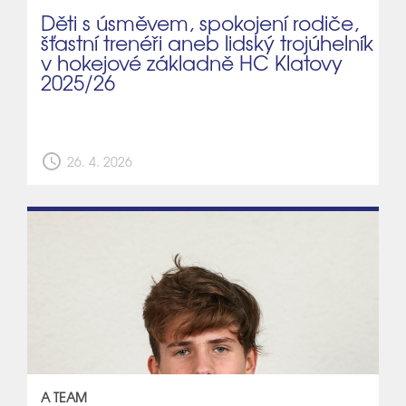
Děti s úsměvem, spokojení rodiče,
šťastní trenéři aneb lidský trojúhelník
v hokejové základně HC Klatovy
2025/26
schedule
26. 4. 2026
A TEAM