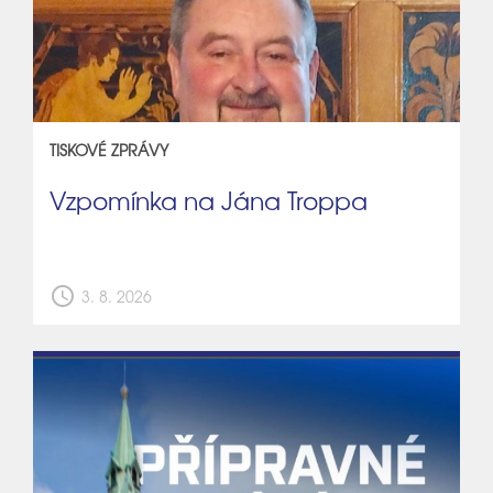
TISKOVÉ ZPRÁVY
Vzpomínka na Jána Troppa
schedule
3. 8. 2026