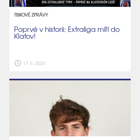
TISKOVÉ ZPRÁVY
Poprvé v historii: Extraliga míří do
Klatov!
schedule
17. 6. 2026