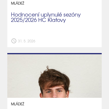
MLÁDEŽ
Hodnocení uplynulé sezóny
2025/2026 HC Klatovy
schedule
31. 5. 2026
MLÁDEŽ