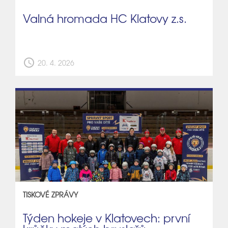
Valná hromada HC Klatovy z.s.
schedule
20. 4. 2026
TISKOVÉ ZPRÁVY
Týden hokeje v Klatovech: první