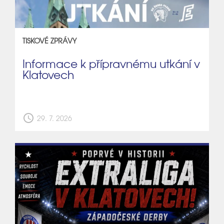
TISKOVÉ ZPRÁVY
Informace k přípravnému utkání v
Klatovech
schedule
29. 7. 2026