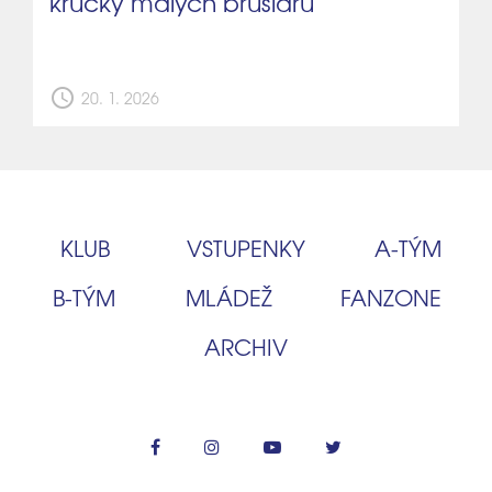
krůčky malých bruslařů
schedule
20. 1. 2026
KLUB
VSTUPENKY
A‑TÝM
B‑TÝM
MLÁDEŽ
FANZONE
ARCHIV