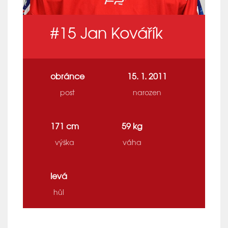
#15
Jan Kovářík
obránce
15. 1. 2011
post
narozen
171 cm
59 kg
výška
váha
levá
hůl