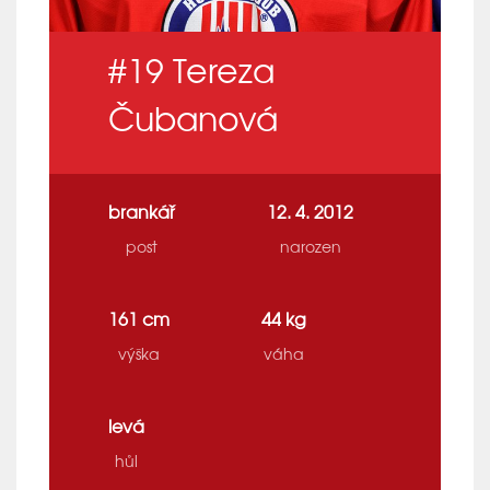
#19
Tereza
Čubanová
brankář
12. 4. 2012
post
narozen
161 cm
44 kg
výška
váha
levá
hůl