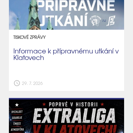
TISKOVÉ ZPRÁVY
Informace k přípravnému utkání v
Klatovech
schedule
29. 7. 2026