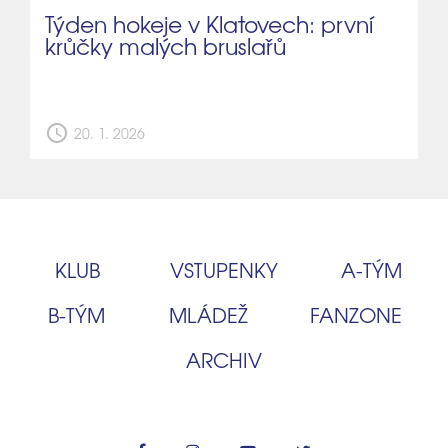
Týden hokeje v Klatovech: první
krůčky malých bruslařů
schedule
20. 1. 2026
KLUB
VSTUPENKY
A‑TÝM
B‑TÝM
MLÁDEŽ
FANZONE
ARCHIV