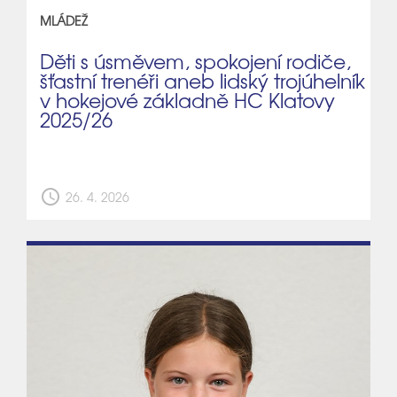
MLÁDEŽ
Děti s úsměvem, spokojení rodiče,
šťastní trenéři aneb lidský trojúhelník
v hokejové základně HC Klatovy
2025/26
schedule
26. 4. 2026