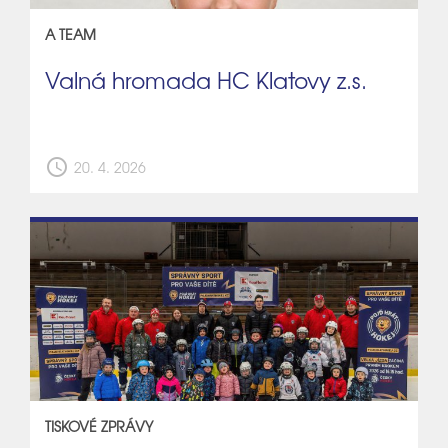
A TEAM
Valná hromada HC Klatovy z.s.
schedule
20. 4. 2026
TISKOVÉ ZPRÁVY