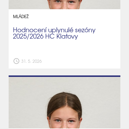
MLÁDEŽ
Hodnocení uplynulé sezóny
2025/2026 HC Klatovy
schedule
31. 5. 2026