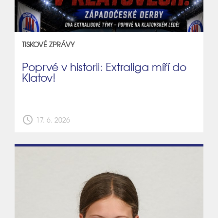
TISKOVÉ ZPRÁVY
Poprvé v historii: Extraliga míří do
Klatov!
schedule
17. 6. 2026