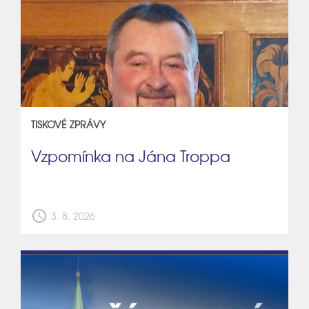
TISKOVÉ ZPRÁVY
Vzpomínka na Jána Troppa
schedule
3. 8. 2026