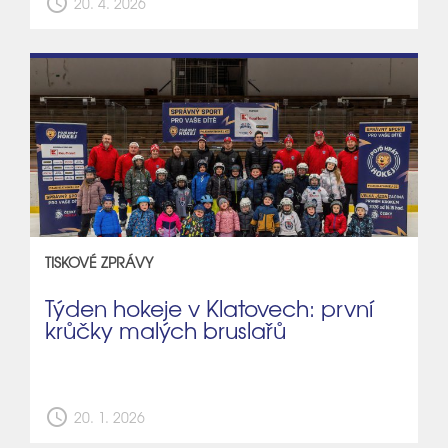
schedule
20. 4. 2026
TISKOVÉ ZPRÁVY
Týden hokeje v Klatovech: první
krůčky malých bruslařů
schedule
20. 1. 2026