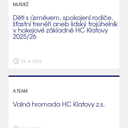
MLÁDEŽ
Děti s úsměvem, spokojení rodiče,
šťastní trenéři aneb lidský trojúhelník
v hokejové základně HC Klatovy
2025/26
schedule
26. 4. 2026
A TEAM
Valná hromada HC Klatovy z.s.