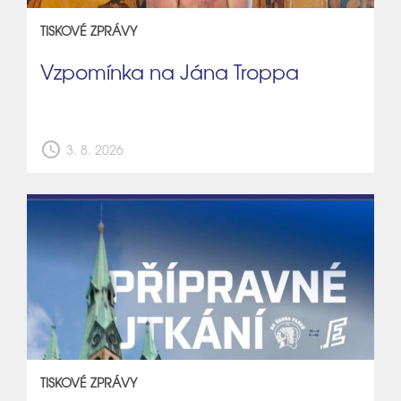
TISKOVÉ ZPRÁVY
Vzpomínka na Jána Troppa
schedule
3. 8. 2026
TISKOVÉ ZPRÁVY