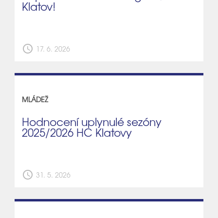
Klatov!
schedule
17. 6. 2026
MLÁDEŽ
Hodnocení uplynulé sezóny
2025/2026 HC Klatovy
schedule
31. 5. 2026