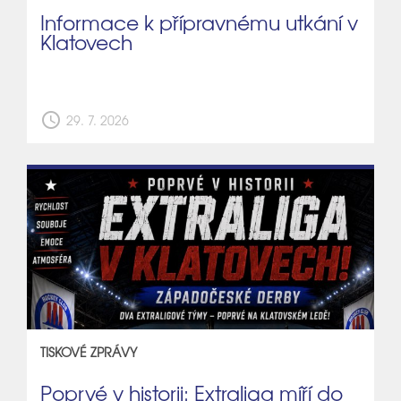
Informace k přípravnému utkání v
Klatovech
schedule
29. 7. 2026
TISKOVÉ ZPRÁVY
Poprvé v historii: Extraliga míří do