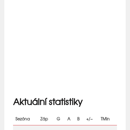
Aktuální statistiky
Sezóna
Záp
G
A
B
+/−
TMin