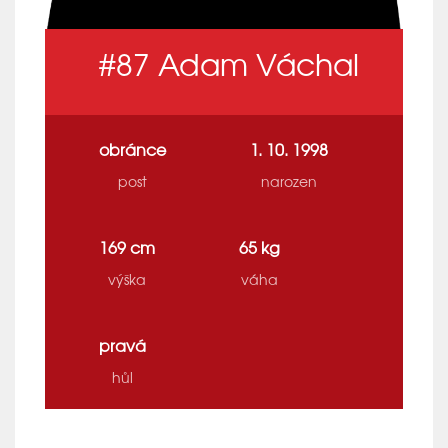
#87
Adam Váchal
obránce
1. 10. 1998
post
narozen
169 cm
65 kg
výška
váha
pravá
hůl