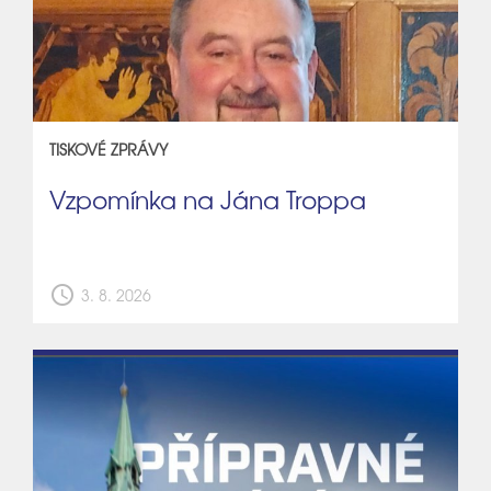
TISKOVÉ ZPRÁVY
Vzpomínka na Jána Troppa
schedule
3. 8. 2026