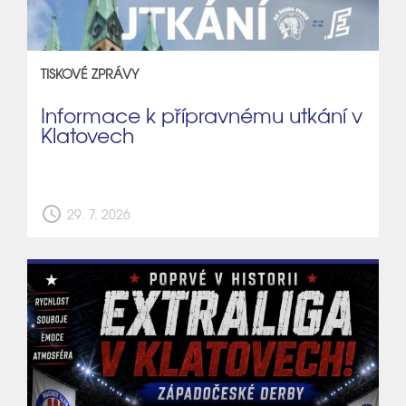
TISKOVÉ ZPRÁVY
Informace k přípravnému utkání v
Klatovech
schedule
29. 7. 2026