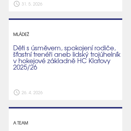
schedule
31. 5. 2026
MLÁDEŽ
Děti s úsměvem, spokojení rodiče,
šťastní trenéři aneb lidský trojúhelník
v hokejové základně HC Klatovy
2025/26
schedule
26. 4. 2026
A TEAM