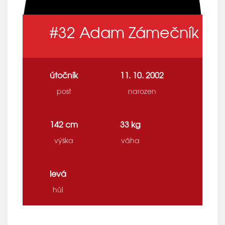
#32
Adam Zámečník
útočník
11. 10. 2002
post
narozen
142 cm
33 kg
výška
váha
levá
hůl