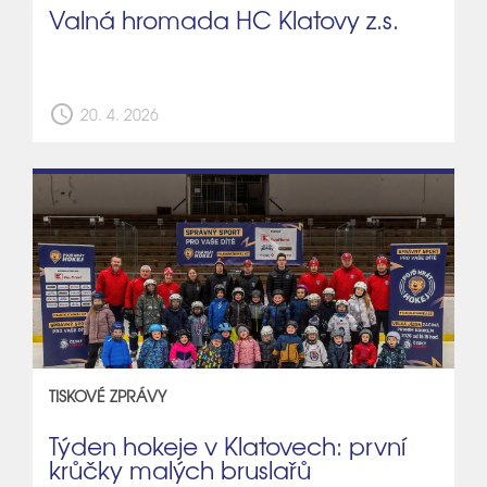
Valná hromada HC Klatovy z.s.
schedule
20. 4. 2026
TISKOVÉ ZPRÁVY
Týden hokeje v Klatovech: první
krůčky malých bruslařů