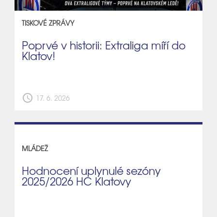
TISKOVÉ ZPRÁVY
Poprvé v historii: Extraliga míří do
Klatov!
schedule
17. 6. 2026
MLÁDEŽ
Hodnocení uplynulé sezóny
2025/2026 HC Klatovy