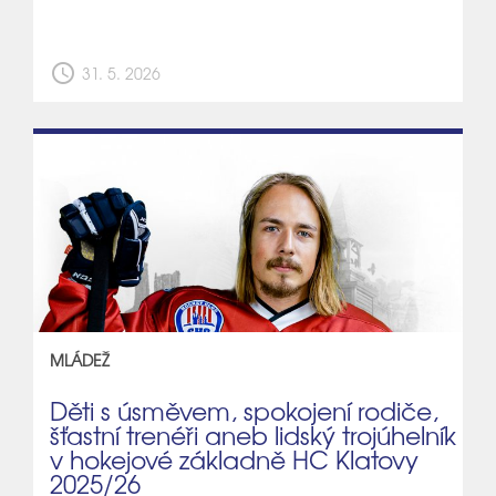
schedule
31. 5. 2026
MLÁDEŽ
Děti s úsměvem, spokojení rodiče,
šťastní trenéři aneb lidský trojúhelník
v hokejové základně HC Klatovy
2025/26