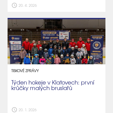
schedule
20. 4. 2026
TISKOVÉ ZPRÁVY
Týden hokeje v Klatovech: první
krůčky malých bruslařů
schedule
20. 1. 2026