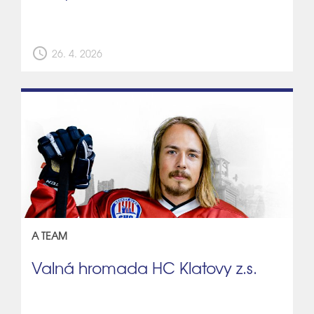
schedule
26. 4. 2026
A TEAM
Valná hromada HC Klatovy z.s.