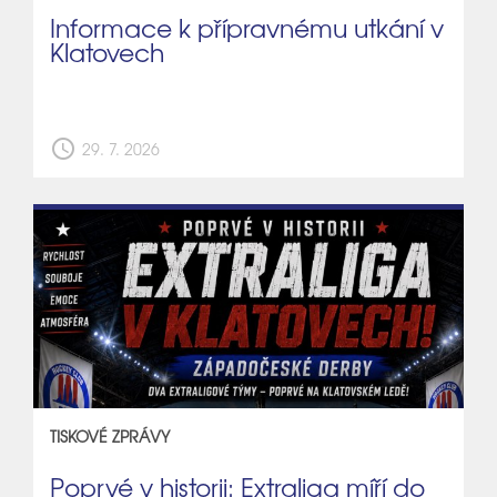
Informace k přípravnému utkání v
Klatovech
schedule
29. 7. 2026
TISKOVÉ ZPRÁVY
Poprvé v historii: Extraliga míří do