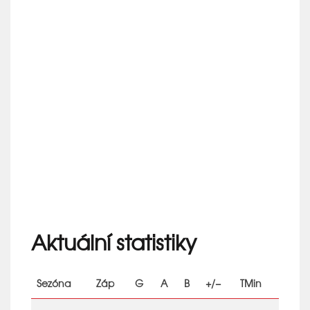
Aktuální statistiky
Sezóna
Záp
G
A
B
+/−
TMin