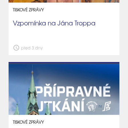
TISKOVÉ ZPRÁVY
Vzpomínka na Jána Troppa
schedule
před 3 dny
TISKOVÉ ZPRÁVY