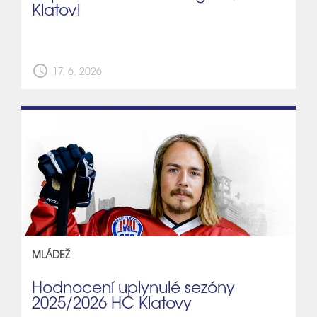
Klatov!
schedule
17. 6. 2026
MLÁDEŽ
Hodnocení uplynulé sezóny
2025/2026 HC Klatovy