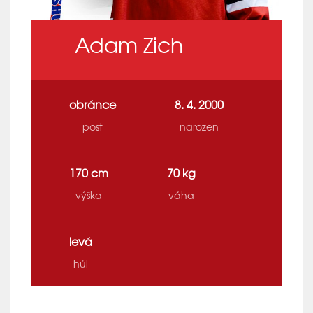
Adam Zich
obránce
8. 4. 2000
post
narozen
170 cm
70 kg
výška
váha
levá
hůl