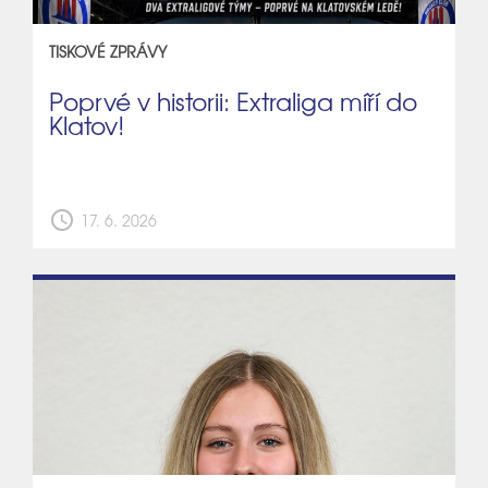
TISKOVÉ ZPRÁVY
Poprvé v historii: Extraliga míří do
Klatov!
schedule
17. 6. 2026