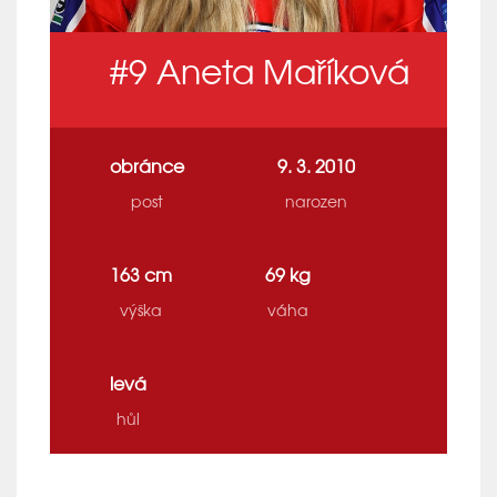
#9
Aneta Maříková
obránce
9. 3. 2010
post
narozen
163 cm
69 kg
výška
váha
levá
hůl