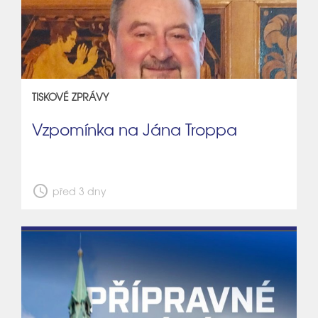
TISKOVÉ ZPRÁVY
Vzpomínka na Jána Troppa
schedule
před 3 dny