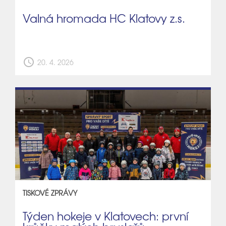
Valná hromada HC Klatovy z.s.
schedule
20. 4. 2026
TISKOVÉ ZPRÁVY
Týden hokeje v Klatovech: první