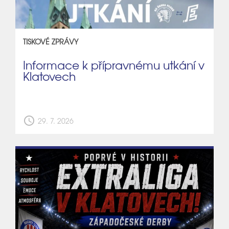
TISKOVÉ ZPRÁVY
Informace k přípravnému utkání v
Klatovech
schedule
29. 7. 2026