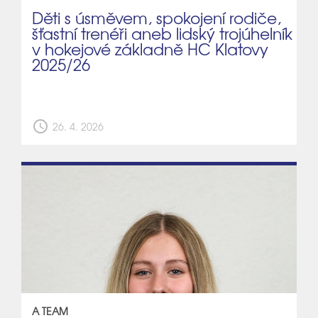
Děti s úsměvem, spokojení rodiče,
šťastní trenéři aneb lidský trojúhelník
v hokejové základně HC Klatovy
2025/26
schedule
26. 4. 2026
A TEAM