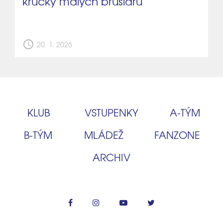
krůčky malých bruslařů
schedule
20. 1. 2026
KLUB
VSTUPENKY
A‑TÝM
B‑TÝM
MLÁDEŽ
FANZONE
ARCHIV