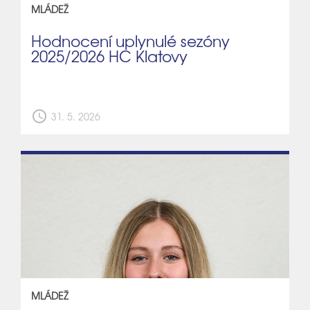
MLÁDEŽ
Hodnocení uplynulé sezóny
2025/2026 HC Klatovy
schedule
31. 5. 2026
MLÁDEŽ