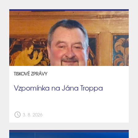
TISKOVÉ ZPRÁVY
Vzpomínka na Jána Troppa
schedule
3. 8. 2026