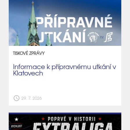
TISKOVÉ ZPRÁVY
Informace k přípravnému utkání v
Klatovech
schedule
29. 7. 2026