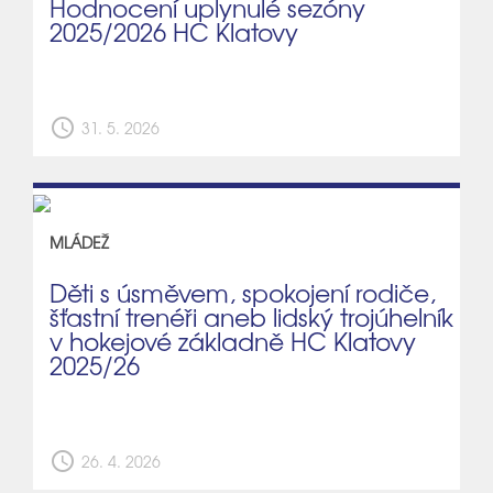
Hodnocení uplynulé sezóny
2025/2026 HC Klatovy
schedule
31. 5. 2026
MLÁDEŽ
Děti s úsměvem, spokojení rodiče,
šťastní trenéři aneb lidský trojúhelník
v hokejové základně HC Klatovy
2025/26
schedule
26. 4. 2026