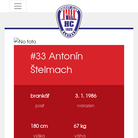
#33
Antonín
Štelmach
brankář
3. 1. 1986
post
narozen
180 cm
67 kg
výška
váha