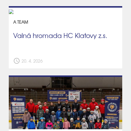
A TEAM
Valná hromada HC Klatovy z.s.
schedule
20. 4. 2026