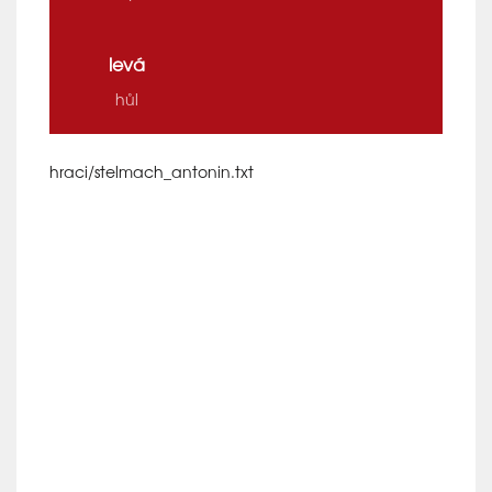
levá
hůl
hraci/stelmach_antonin.txt