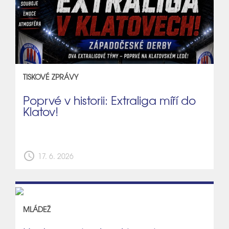
TISKOVÉ ZPRÁVY
Poprvé v historii: Extraliga míří do
Klatov!
schedule
17. 6. 2026
MLÁDEŽ