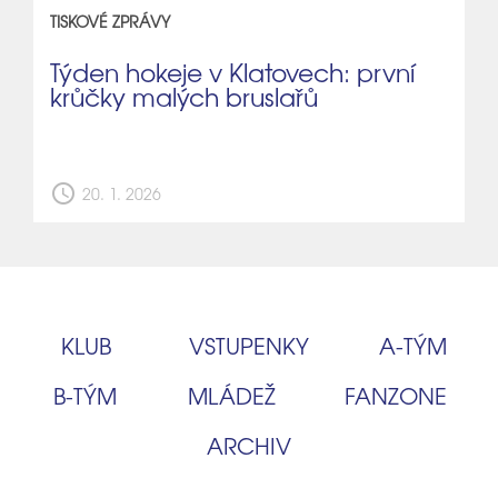
TISKOVÉ ZPRÁVY
Týden hokeje v Klatovech: první
krůčky malých bruslařů
schedule
20. 1. 2026
KLUB
VSTUPENKY
A‑TÝM
B‑TÝM
MLÁDEŽ
FANZONE
ARCHIV