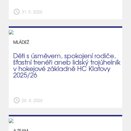
schedule
31. 5. 2026
MLÁDEŽ
Děti s úsměvem, spokojení rodiče,
šťastní trenéři aneb lidský trojúhelník
v hokejové základně HC Klatovy
2025/26
schedule
26. 4. 2026
A TEAM