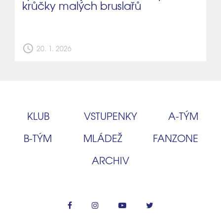
krůčky malých bruslařů
schedule
20. 1. 2026
KLUB
VSTUPENKY
A‑TÝM
B‑TÝM
MLÁDEŽ
FANZONE
ARCHIV