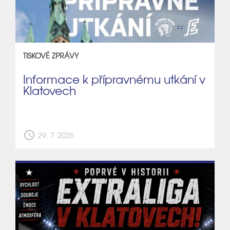
TISKOVÉ ZPRÁVY
Informace k přípravnému utkání v
Klatovech
schedule
29. 7. 2026