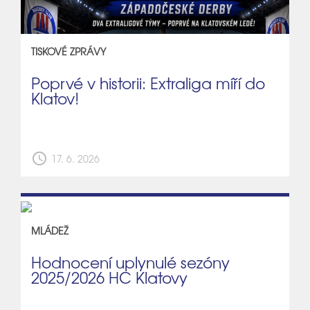
TISKOVÉ ZPRÁVY
Poprvé v historii: Extraliga míří do
Klatov!
schedule
17. 6. 2026
MLÁDEŽ
Hodnocení uplynulé sezóny
2025/2026 HC Klatovy