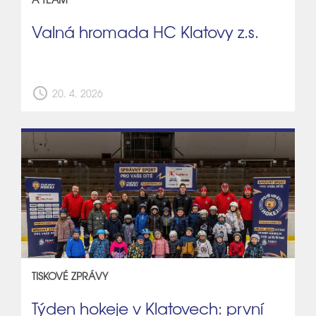
Valná hromada HC Klatovy z.s.
schedule
20. 4. 2026
TISKOVÉ ZPRÁVY
Týden hokeje v Klatovech: první