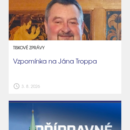
TISKOVÉ ZPRÁVY
Vzpomínka na Jána Troppa
schedule
3. 8. 2026