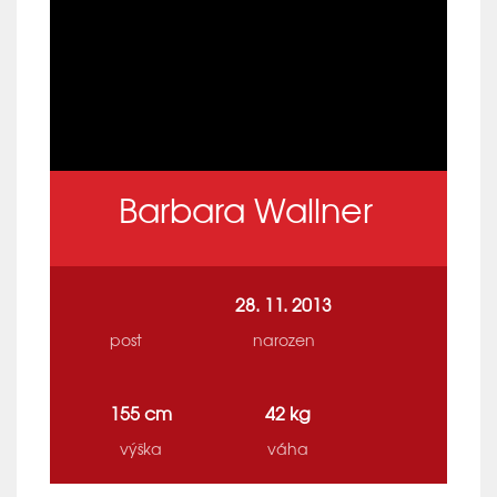
Barbara Wallner
28. 11. 2013
post
narozen
155 cm
42 kg
výška
váha