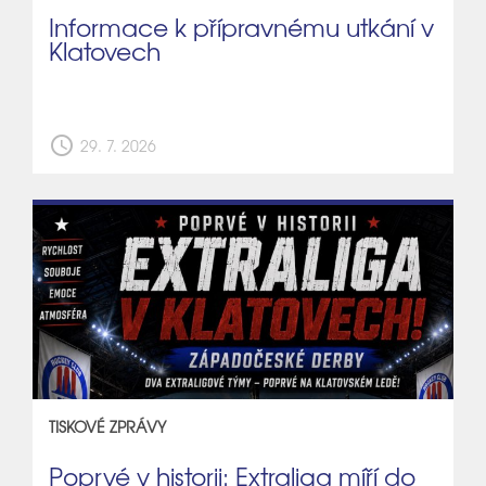
Informace k přípravnému utkání v
Klatovech
schedule
29. 7. 2026
TISKOVÉ ZPRÁVY
Poprvé v historii: Extraliga míří do