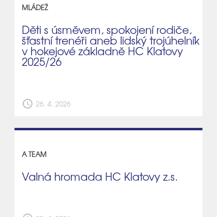
MLÁDEŽ
Děti s úsměvem, spokojení rodiče,
šťastní trenéři aneb lidský trojúhelník
v hokejové základně HC Klatovy
2025/26
schedule
26. 4. 2026
A TEAM
Valná hromada HC Klatovy z.s.