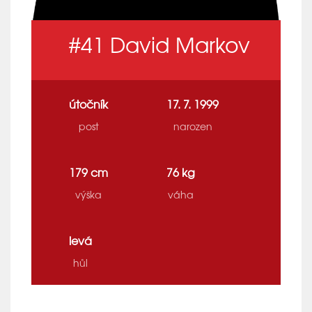
#41
David Markov
útočník
17. 7. 1999
post
narozen
179 cm
76 kg
výška
váha
levá
hůl