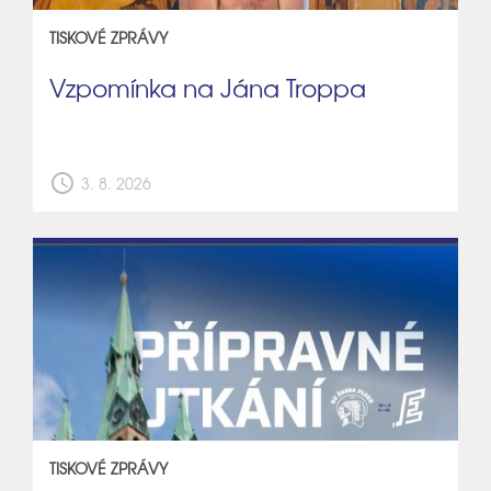
TISKOVÉ ZPRÁVY
Vzpomínka na Jána Troppa
schedule
3. 8. 2026
TISKOVÉ ZPRÁVY