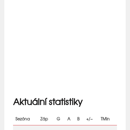
Aktuální statistiky
Sezóna
Záp
G
A
B
+/−
TMin