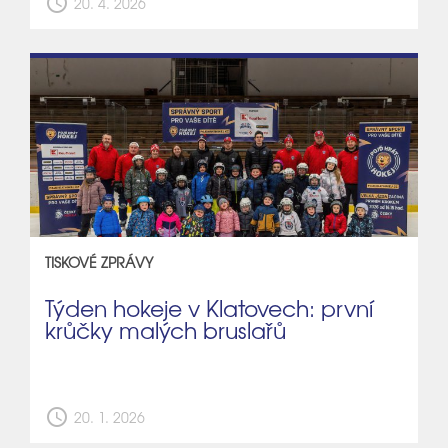
schedule
20. 4. 2026
TISKOVÉ ZPRÁVY
Týden hokeje v Klatovech: první
krůčky malých bruslařů
schedule
20. 1. 2026