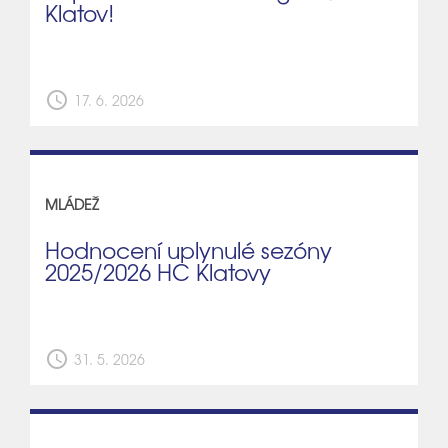
Klatov!
schedule
17. 6. 2026
MLÁDEŽ
Hodnocení uplynulé sezóny
2025/2026 HC Klatovy
schedule
31. 5. 2026