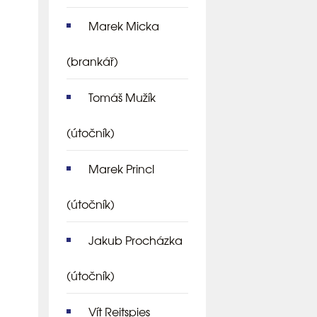
Marek Micka
(brankář)
Tomáš Mužík
(útočník)
Marek Princl
(útočník)
Jakub Procházka
(útočník)
Vít Reitspies