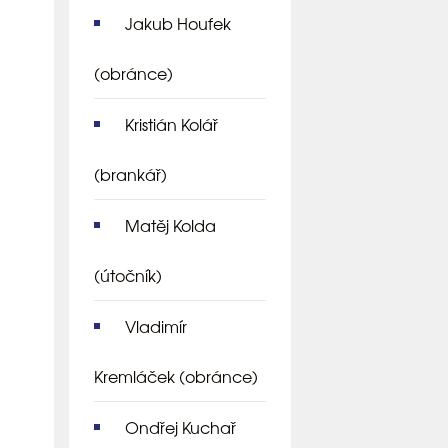
Jakub Houfek
(obránce)
Kristián Kolář
(brankář)
Matěj Kolda
(útočník)
Vladimír
Kremláček
(obránce)
Ondřej Kuchař