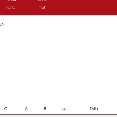
váha
hůl
96
G
A
B
+/−
TMin