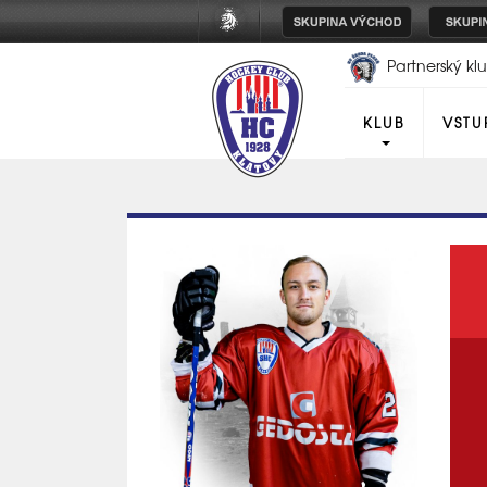
Partnerský k
Plzeň
KLUB
VSTU