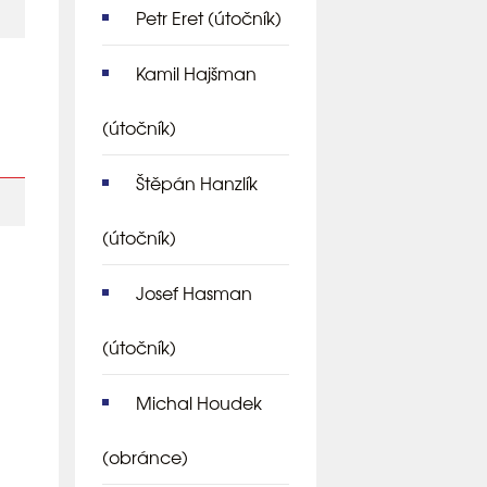
Petr Eret
(útočník)
Kamil Hajšman
(útočník)
Štěpán Hanzlík
(útočník)
Josef Hasman
(útočník)
Michal Houdek
(obránce)