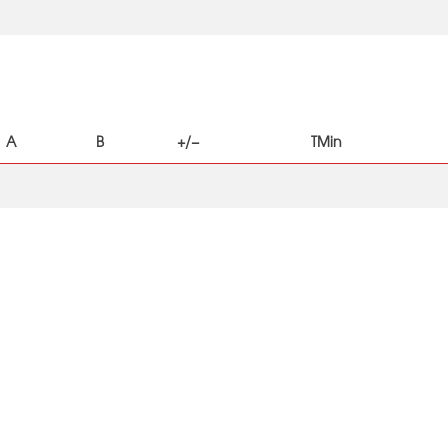
A
B
+/−
TMin