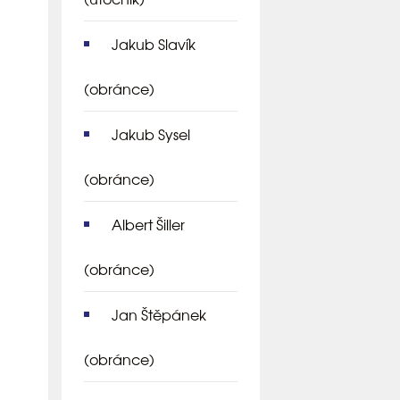
Jakub Slavík
(obránce)
Jakub Sysel
(obránce)
Albert Šiller
(obránce)
Jan Štěpánek
(obránce)