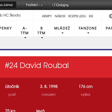
lub HC Škoda
KEMPY
NÁBOR
ROZPIS LEDU
KIS
PENKY
A-
B
MLÁDEŽ
FANZONE
PA
TÝM
TÝM
#24
David Roubal
útočník
3. 8. 1998
176 cm
post
narozen
výška
75 kg
levá