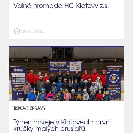
Valná hromada HC Klatovy z.s.
schedule
20. 4. 2026
TISKOVÉ ZPRÁVY
Týden hokeje v Klatovech: první
krůčky malých bruslařů