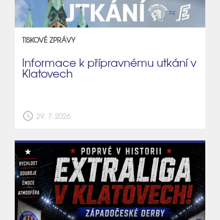
TISKOVÉ ZPRÁVY
Informace k přípravnému utkání v
Klatovech
schedule
29. 7. 2026