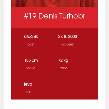
#19
Denis Turhobr
útočník
27. 8. 2003
post
narozen
185 cm
72 kg
výška
váha
levá
hůl