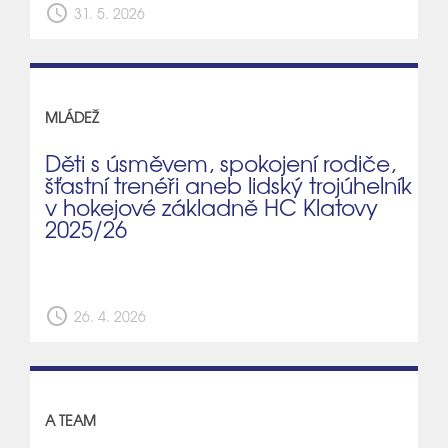
schedule
31. 5. 2026
MLÁDEŽ
Děti s úsměvem, spokojení rodiče,
šťastní trenéři aneb lidský trojúhelník
v hokejové základně HC Klatovy
2025/26
schedule
26. 4. 2026
A TEAM