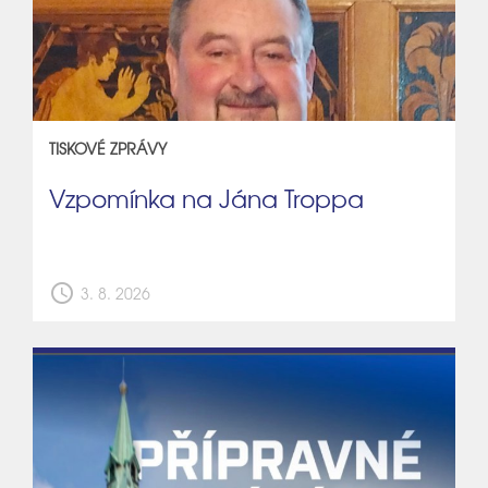
TISKOVÉ ZPRÁVY
Vzpomínka na Jána Troppa
schedule
3. 8. 2026