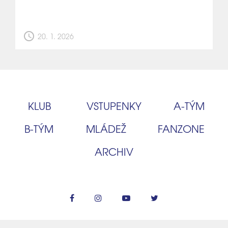
schedule
20. 1. 2026
KLUB
VSTUPENKY
A‑TÝM
B‑TÝM
MLÁDEŽ
FANZONE
ARCHIV