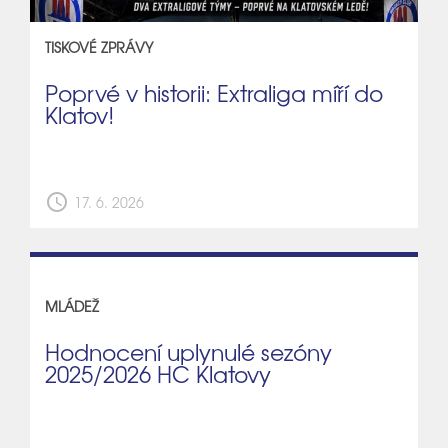
TISKOVÉ ZPRÁVY
Poprvé v historii: Extraliga míří do
Klatov!
schedule
17. 6. 2026
MLÁDEŽ
Hodnocení uplynulé sezóny
2025/2026 HC Klatovy