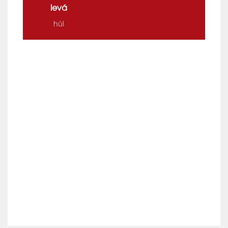
levá
hůl