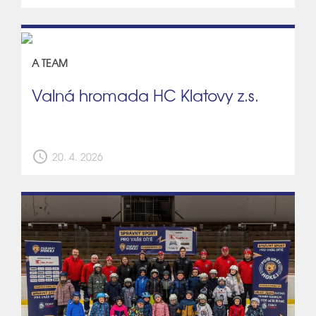
A TEAM
Valná hromada HC Klatovy z.s.
schedule
20. 4. 2026