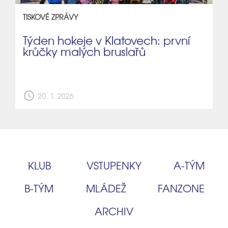
TISKOVÉ ZPRÁVY
Týden hokeje v Klatovech: první
krůčky malých bruslařů
schedule
20. 1. 2026
KLUB
VSTUPENKY
A‑TÝM
B‑TÝM
MLÁDEŽ
FANZONE
ARCHIV