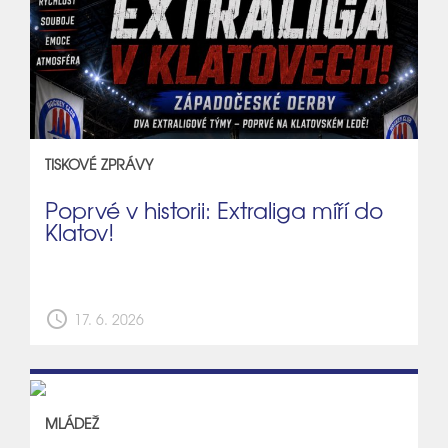
TISKOVÉ ZPRÁVY
Poprvé v historii: Extraliga míří do
Klatov!
schedule
17. 6. 2026
MLÁDEŽ