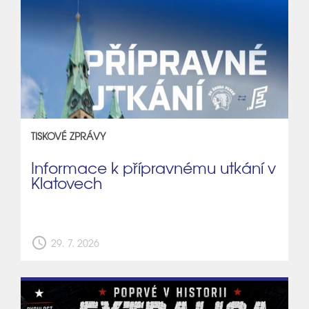
TISKOVÉ ZPRÁVY
Informace k přípravnému utkání v
Klatovech
schedule
29. 7. 2026