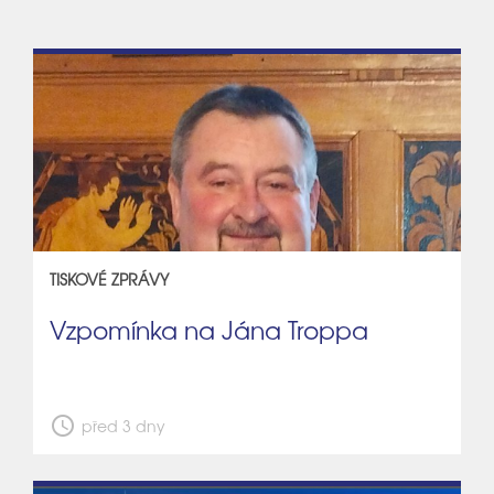
TISKOVÉ ZPRÁVY
Vzpomínka na Jána Troppa
schedule
před 3 dny