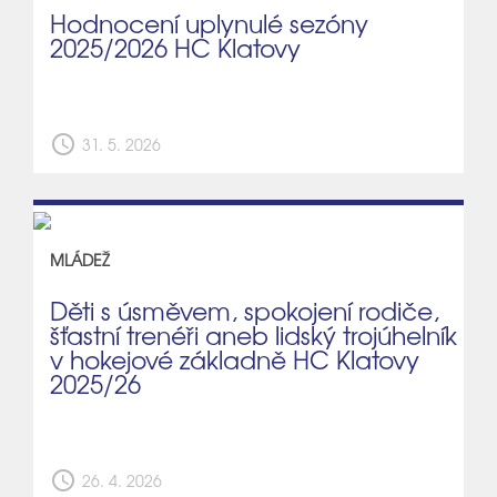
Hodnocení uplynulé sezóny
2025/2026 HC Klatovy
schedule
31. 5. 2026
MLÁDEŽ
Děti s úsměvem, spokojení rodiče,
šťastní trenéři aneb lidský trojúhelník
v hokejové základně HC Klatovy
2025/26
schedule
26. 4. 2026