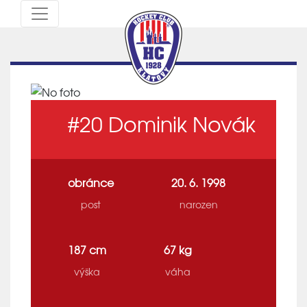
#20
Dominik Novák
obránce
20. 6. 1998
post
narozen
187 cm
67 kg
výška
váha