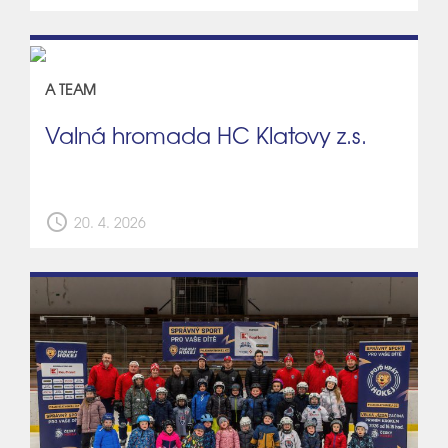
A TEAM
Valná hromada HC Klatovy z.s.
schedule
20. 4. 2026