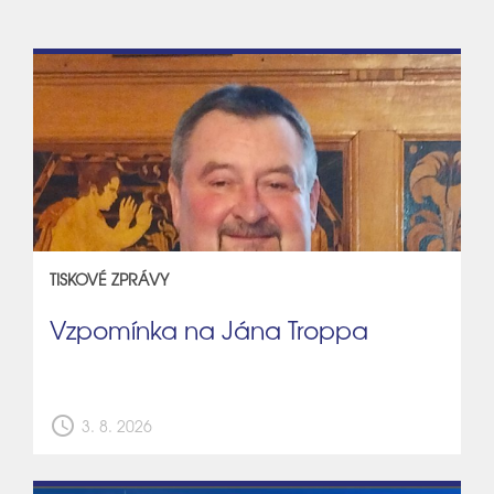
TISKOVÉ ZPRÁVY
Vzpomínka na Jána Troppa
schedule
3. 8. 2026