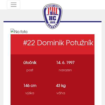
#22
Dominik Potužník
útočník
14. 6. 1997
post
narozen
146 cm
43 kg
výška
váha