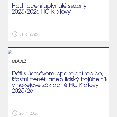
Hodnocení uplynulé sezóny
2025/2026 HC Klatovy
schedule
31. 5. 2026
MLÁDEŽ
Děti s úsměvem, spokojení rodiče,
šťastní trenéři aneb lidský trojúhelník
v hokejové základně HC Klatovy
2025/26
schedule
26. 4. 2026