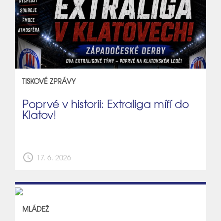
TISKOVÉ ZPRÁVY
Poprvé v historii: Extraliga míří do
Klatov!
schedule
17. 6. 2026
MLÁDEŽ