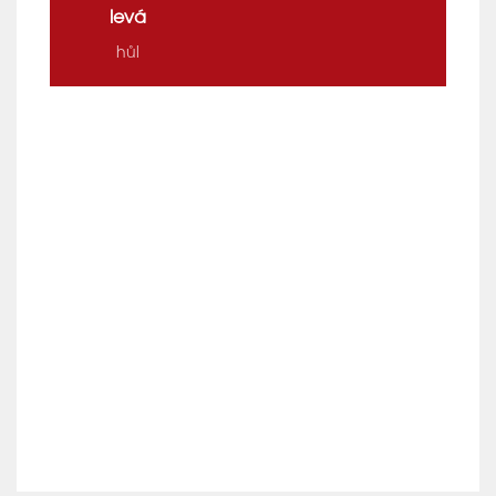
levá
hůl