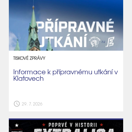
TISKOVÉ ZPRÁVY
Informace k přípravnému utkání v
Klatovech
schedule
29. 7. 2026