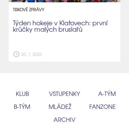
TISKOVÉ ZPRÁVY
Týden hokeje v Klatovech: první
krůčky malých bruslařů
schedule
20. 1. 2026
KLUB
VSTUPENKY
A‑TÝM
B‑TÝM
MLÁDEŽ
FANZONE
ARCHIV