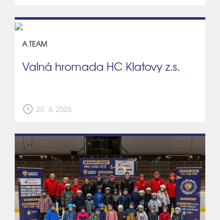
A TEAM
Valná hromada HC Klatovy z.s.
schedule
20. 4. 2026