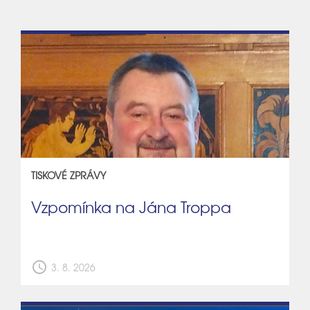
TISKOVÉ ZPRÁVY
Vzpomínka na Jána Troppa
schedule
3. 8. 2026