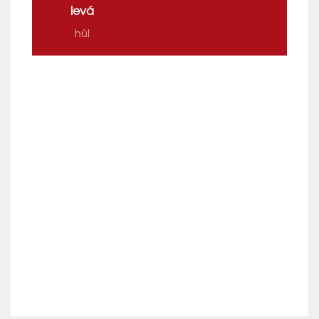
levá
hůl