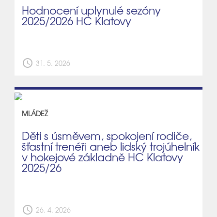
Hodnocení uplynulé sezóny
2025/2026 HC Klatovy
schedule
31. 5. 2026
MLÁDEŽ
Děti s úsměvem, spokojení rodiče,
šťastní trenéři aneb lidský trojúhelník
v hokejové základně HC Klatovy
2025/26
schedule
26. 4. 2026