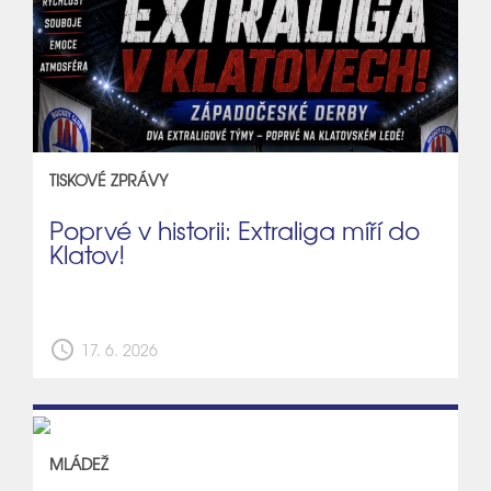
TISKOVÉ ZPRÁVY
Poprvé v historii: Extraliga míří do
Klatov!
schedule
17. 6. 2026
MLÁDEŽ