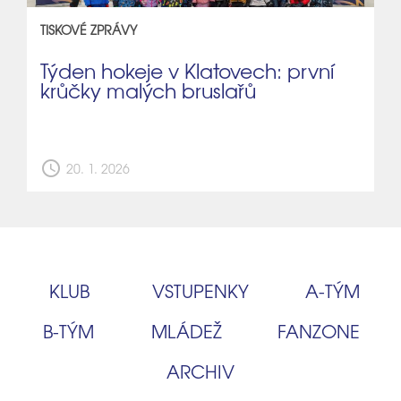
TISKOVÉ ZPRÁVY
Týden hokeje v Klatovech: první
krůčky malých bruslařů
schedule
20. 1. 2026
KLUB
VSTUPENKY
A‑TÝM
B‑TÝM
MLÁDEŽ
FANZONE
ARCHIV