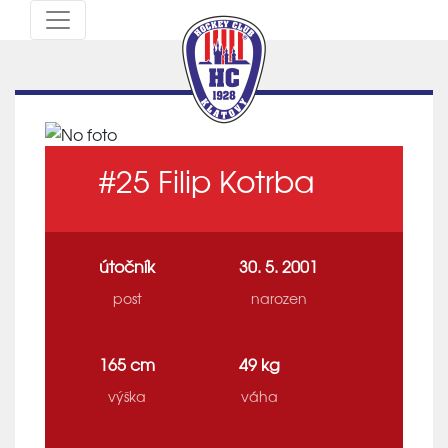
#25
Filip Kotrba
útočník
30. 5. 2001
post
narozen
165 cm
49 kg
výška
váha