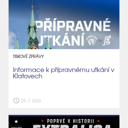
TISKOVÉ ZPRÁVY
Informace k přípravnému utkání v
Klatovech
schedule
29. 7. 2026