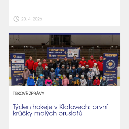
schedule
20. 4. 2026
TISKOVÉ ZPRÁVY
Týden hokeje v Klatovech: první
krůčky malých bruslařů