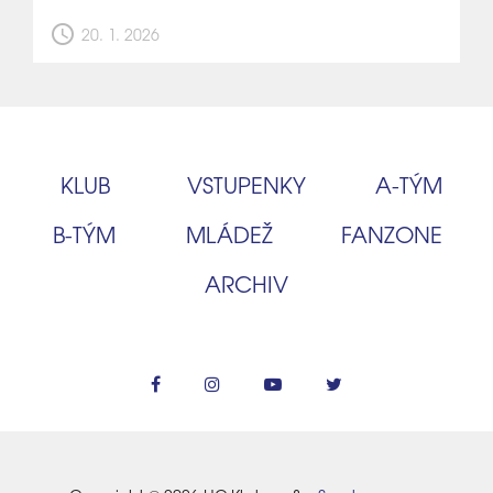
schedule
20. 1. 2026
KLUB
VSTUPENKY
A‑TÝM
B‑TÝM
MLÁDEŽ
FANZONE
ARCHIV