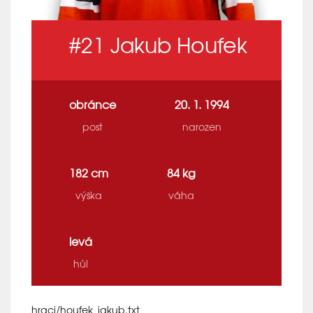
#21
Jakub Houfek
obránce
20. 1. 1994
post
narozen
182 cm
84 kg
výška
váha
levá
hůl
hraci/houfek_jakub.txt