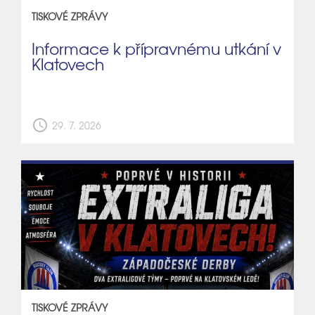
TISKOVÉ ZPRÁVY
Informace k přípravnému utkání v
Klatovech
schedule
29. 7. 2026
TISKOVÉ ZPRÁVY