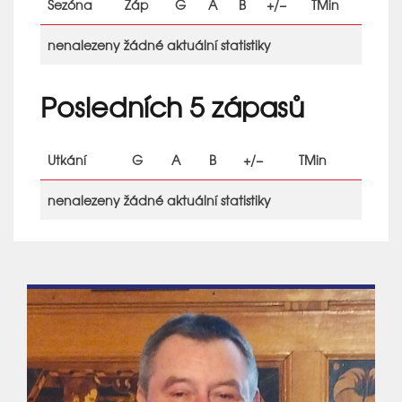
Sezóna
Záp
G
A
B
+/−
TMin
nenalezeny žádné aktuální statistiky
Posledních 5 zápasů
Utkání
G
A
B
+/−
TMin
nenalezeny žádné aktuální statistiky