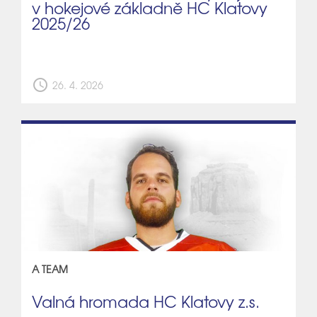
v hokejové základně HC Klatovy
2025/26
schedule
26. 4. 2026
A TEAM
Valná hromada HC Klatovy z.s.