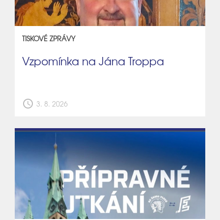
TISKOVÉ ZPRÁVY
Vzpomínka na Jána Troppa
schedule
3. 8. 2026