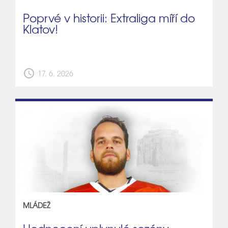
Poprvé v historii: Extraliga míří do
Klatov!
schedule
17. 6. 2026
MLÁDEŽ