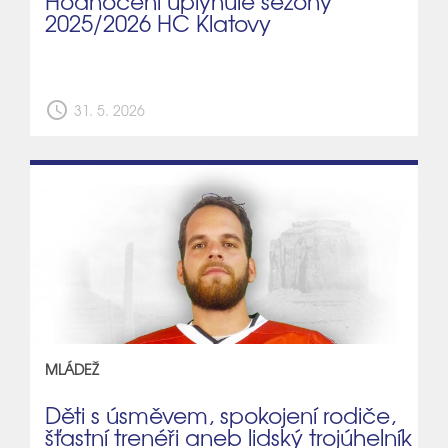
Hodnocení uplynulé sezóny
2025/2026 HC Klatovy
schedule
31. 5. 2026
MLÁDEŽ
Děti s úsměvem, spokojení rodiče,
šťastní trenéři aneb lidský trojúhelník