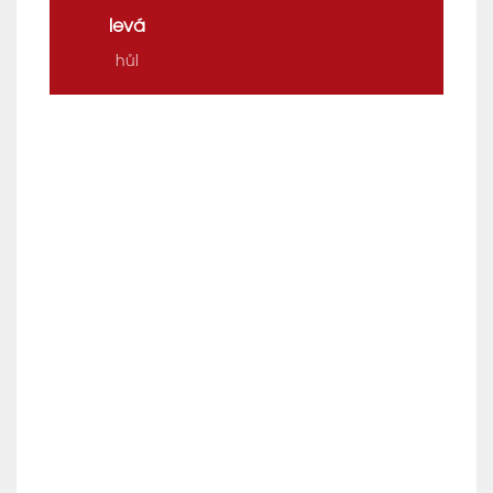
levá
hůl