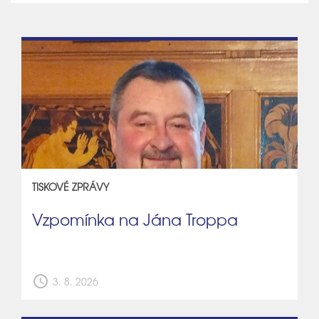
TISKOVÉ ZPRÁVY
Vzpomínka na Jána Troppa
schedule
3. 8. 2026