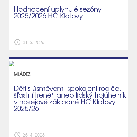
Hodnocení uplynulé sezóny
2025/2026 HC Klatovy
schedule
31. 5. 2026
MLÁDEŽ
Děti s úsměvem, spokojení rodiče,
šťastní trenéři aneb lidský trojúhelník
v hokejové základně HC Klatovy
2025/26
schedule
26. 4. 2026