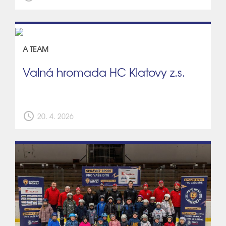
A TEAM
Valná hromada HC Klatovy z.s.
schedule
20. 4. 2026