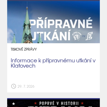
TISKOVÉ ZPRÁVY
Informace k přípravnému utkání v
Klatovech
schedule
29. 7. 2026