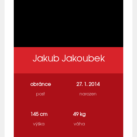
Jakub Jakoubek
obránce
27. 1. 2014
post
narozen
145 cm
49 kg
výška
váha