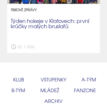
TISKOVÉ ZPRÁVY
Týden hokeje v Klatovech: první
krůčky malých bruslařů
schedule
20. 1. 2026
KLUB
VSTUPENKY
A‑TÝM
B‑TÝM
MLÁDEŽ
FANZONE
ARCHIV