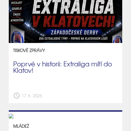
TISKOVÉ ZPRÁVY
Poprvé v historii: Extraliga míří do
Klatov!
schedule
17. 6. 2026
MLÁDEŽ