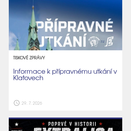
TISKOVÉ ZPRÁVY
Informace k přípravnému utkání v
Klatovech
schedule
29. 7. 2026