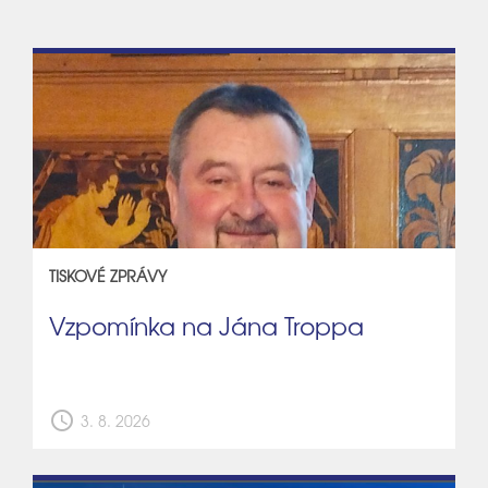
TISKOVÉ ZPRÁVY
Vzpomínka na Jána Troppa
schedule
3. 8. 2026