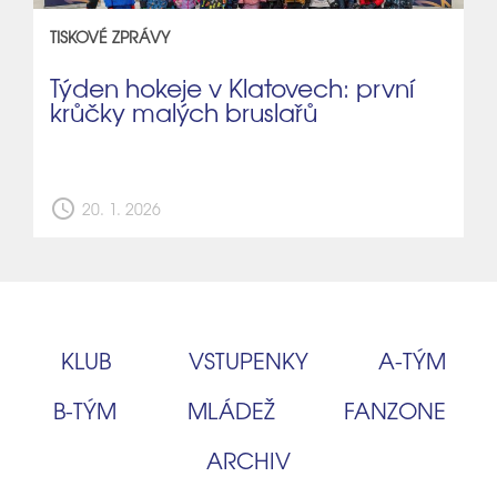
TISKOVÉ ZPRÁVY
Týden hokeje v Klatovech: první
krůčky malých bruslařů
schedule
20. 1. 2026
KLUB
VSTUPENKY
A‑TÝM
B‑TÝM
MLÁDEŽ
FANZONE
ARCHIV