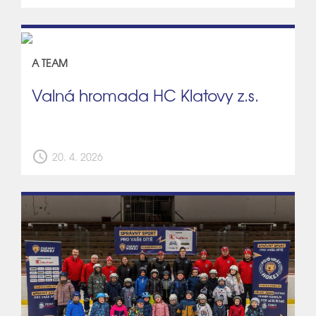
A TEAM
Valná hromada HC Klatovy z.s.
schedule
20. 4. 2026