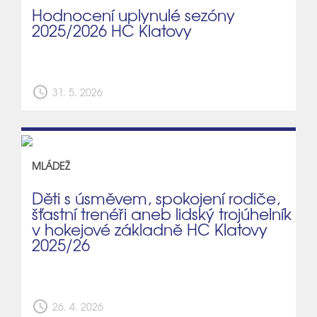
Hodnocení uplynulé sezóny
2025/2026 HC Klatovy
schedule
31. 5. 2026
MLÁDEŽ
Děti s úsměvem, spokojení rodiče,
šťastní trenéři aneb lidský trojúhelník
v hokejové základně HC Klatovy
2025/26
schedule
26. 4. 2026