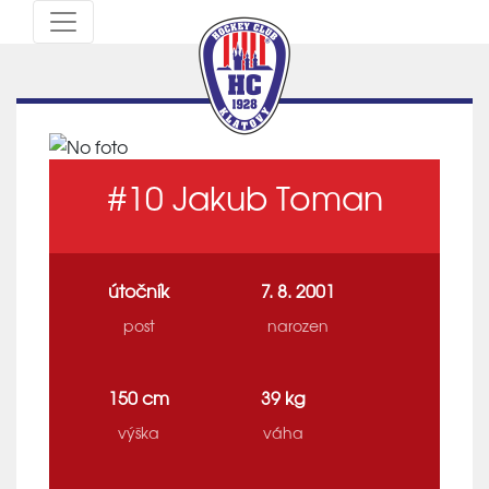
#10
Jakub Toman
útočník
7. 8. 2001
post
narozen
150 cm
39 kg
výška
váha