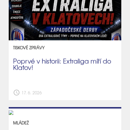
TISKOVÉ ZPRÁVY
Poprvé v historii: Extraliga míří do
Klatov!
schedule
17. 6. 2026
MLÁDEŽ