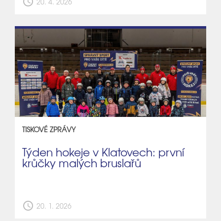
schedule
20. 4. 2026
TISKOVÉ ZPRÁVY
Týden hokeje v Klatovech: první
krůčky malých bruslařů
schedule
20. 1. 2026