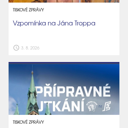
TISKOVÉ ZPRÁVY
Vzpomínka na Jána Troppa
schedule
3. 8. 2026
TISKOVÉ ZPRÁVY