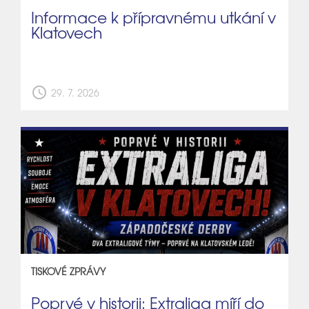
Informace k přípravnému utkání v
Klatovech
schedule
29. 7. 2026
TISKOVÉ ZPRÁVY
Poprvé v historii: Extraliga míří do