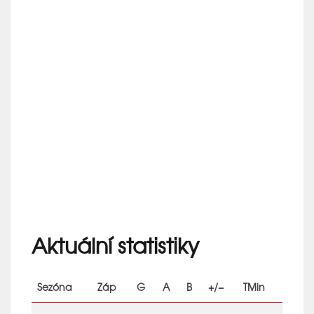
Aktuální statistiky
Sezóna
Záp
G
A
B
+/−
TMin