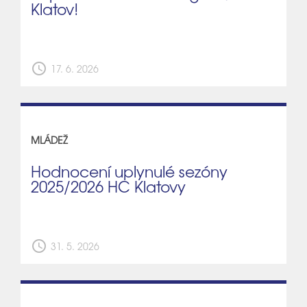
Klatov!
schedule
17. 6. 2026
MLÁDEŽ
Hodnocení uplynulé sezóny
2025/2026 HC Klatovy
schedule
31. 5. 2026