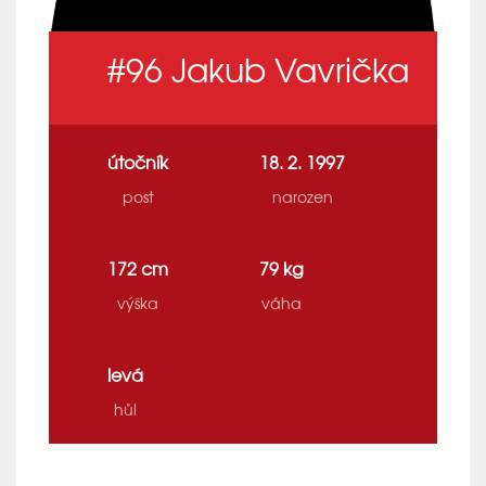
#96
Jakub Vavrička
útočník
18. 2. 1997
post
narozen
172 cm
79 kg
výška
váha
levá
hůl