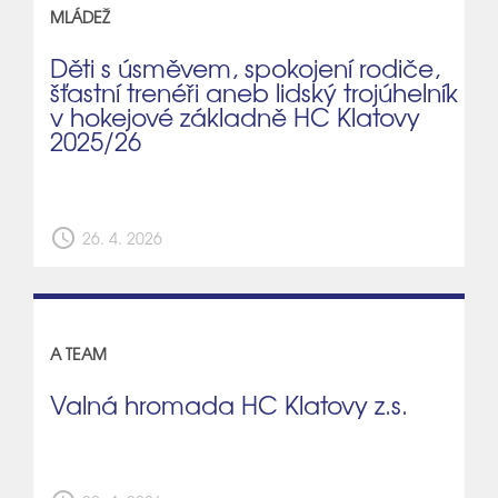
MLÁDEŽ
Děti s úsměvem, spokojení rodiče,
šťastní trenéři aneb lidský trojúhelník
v hokejové základně HC Klatovy
2025/26
schedule
26. 4. 2026
A TEAM
Valná hromada HC Klatovy z.s.