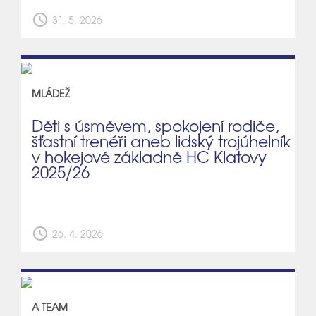
schedule
31. 5. 2026
MLÁDEŽ
Děti s úsměvem, spokojení rodiče,
šťastní trenéři aneb lidský trojúhelník
v hokejové základně HC Klatovy
2025/26
schedule
26. 4. 2026
A TEAM