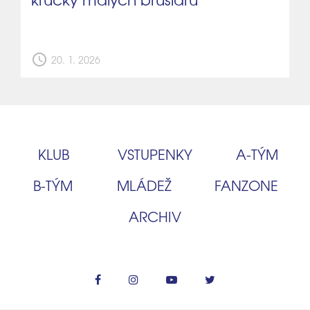
schedule
20. 1. 2026
KLUB
VSTUPENKY
A‑TÝM
B‑TÝM
MLÁDEŽ
FANZONE
ARCHIV