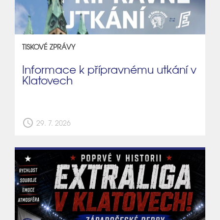
TISKOVÉ ZPRÁVY
Informace k přípravnému utkání v
Klatovech
schedule
29. 7. 2026