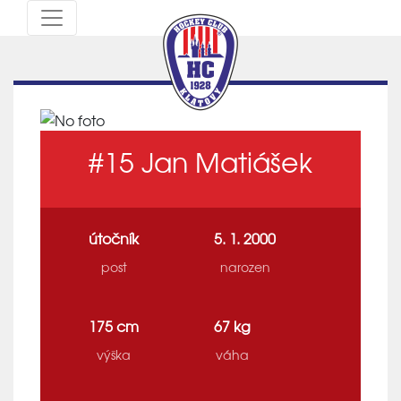
#15
Jan Matiášek
útočník
5. 1. 2000
post
narozen
175 cm
67 kg
výška
váha