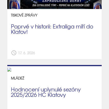
TISKOVÉ ZPRÁVY
Poprvé v historii: Extraliga míří do
Klatov!
schedule
17. 6. 2026
MLÁDEŽ
Hodnocení uplynulé sezóny
2025/2026 HC Klatovy