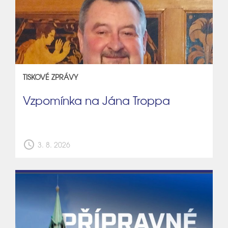
TISKOVÉ ZPRÁVY
Vzpomínka na Jána Troppa
schedule
3. 8. 2026