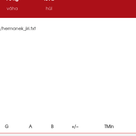
váha
hůl
/hermanek_jiri.txt
G
A
B
+/−
TMin