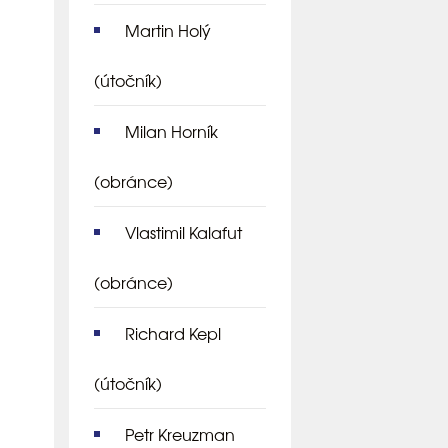
Martin Holý
(útočník)
Milan Horník
(obránce)
Vlastimil Kalafut
(obránce)
Richard Kepl
(útočník)
Petr Kreuzman