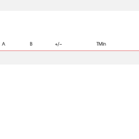
A
B
+/−
TMin