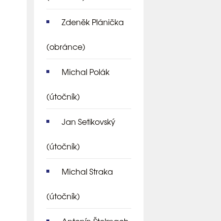
Zdeněk Plánička
(obránce)
Michal Polák
(útočník)
Jan Setikovský
(útočník)
Michal Straka
(útočník)