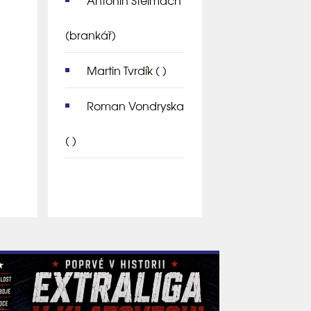
Antonín Štelmach
(brankář)
Martin Tvrdík
( )
Roman Vondryska
( )