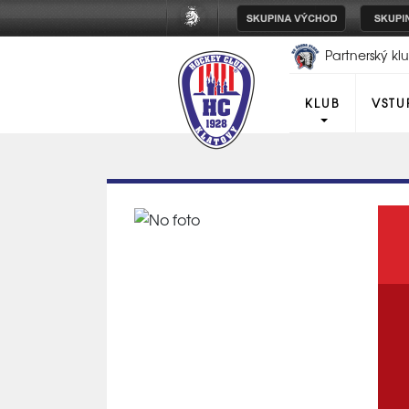
Partnerský k
Plzeň
KLUB
VSTU