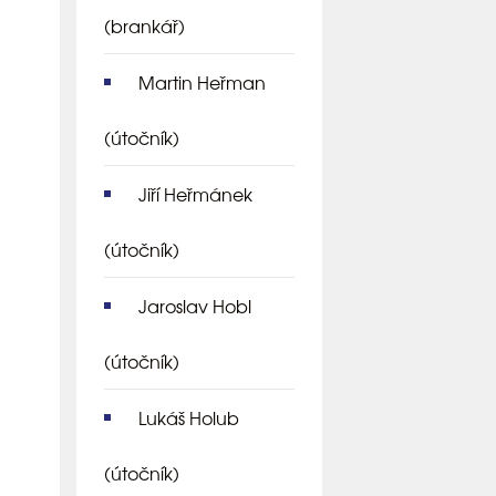
(brankář)
Martin Heřman
(útočník)
Jiří Heřmánek
(útočník)
Jaroslav Hobl
(útočník)
Lukáš Holub
(útočník)