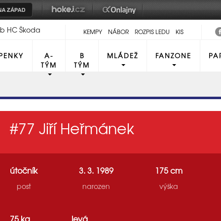
lub HC Škoda
KEMPY
NÁBOR
ROZPIS LEDU
KIS
PENKY
A-
B
MLÁDEŽ
FANZONE
PA
TÝM
TÝM
#77
Jiří Heřmánek
útočník
3. 3. 1989
175 cm
post
narozen
výška
75 kg
levá