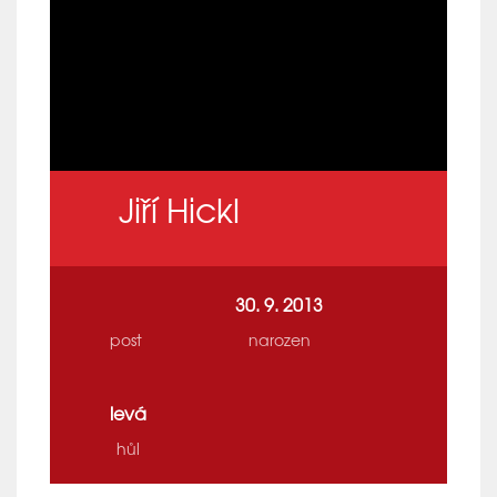
Jiří Hickl
30. 9. 2013
post
narozen
levá
hůl