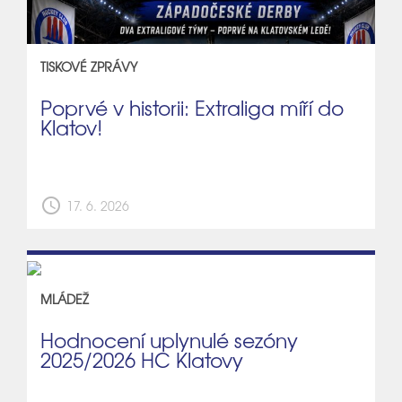
TISKOVÉ ZPRÁVY
Poprvé v historii: Extraliga míří do
Klatov!
schedule
17. 6. 2026
MLÁDEŽ
Hodnocení uplynulé sezóny
2025/2026 HC Klatovy