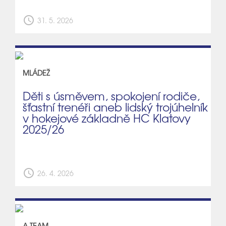
schedule
31. 5. 2026
MLÁDEŽ
Děti s úsměvem, spokojení rodiče,
šťastní trenéři aneb lidský trojúhelník
v hokejové základně HC Klatovy
2025/26
schedule
26. 4. 2026
A TEAM