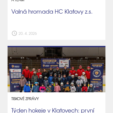
Valná hromada HC Klatovy z.s.
schedule
20. 4. 2026
TISKOVÉ ZPRÁVY
Týden hokeje v Klatovech: první