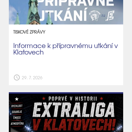
TISKOVÉ ZPRÁVY
Informace k přípravnému utkání v
Klatovech
schedule
29. 7. 2026