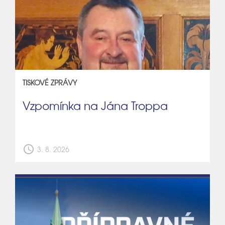
TISKOVÉ ZPRÁVY
Vzpomínka na Jána Troppa
schedule
3. 8. 2026