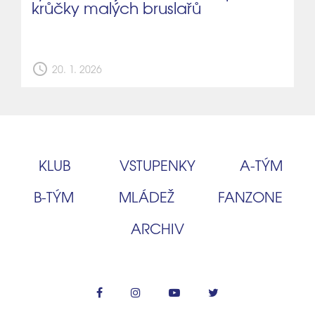
krůčky malých bruslařů
schedule
20. 1. 2026
KLUB
VSTUPENKY
A‑TÝM
B‑TÝM
MLÁDEŽ
FANZONE
ARCHIV