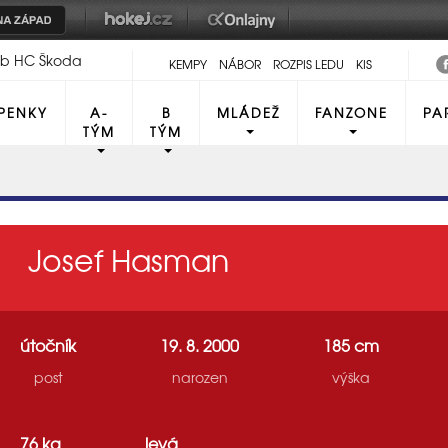
lub HC Škoda
KEMPY
NÁBOR
ROZPIS LEDU
KIS
PENKY
A-
B
MLÁDEŽ
FANZONE
PA
TÝM
TÝM
Josef Hasman
útočník
19. 8. 2000
185 cm
post
narozen
výška
76 kg
levá