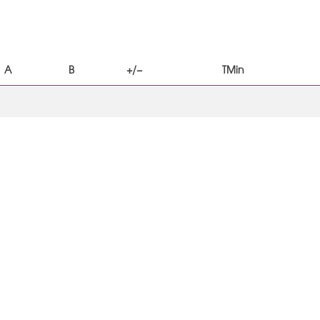
A
B
+/−
TMin