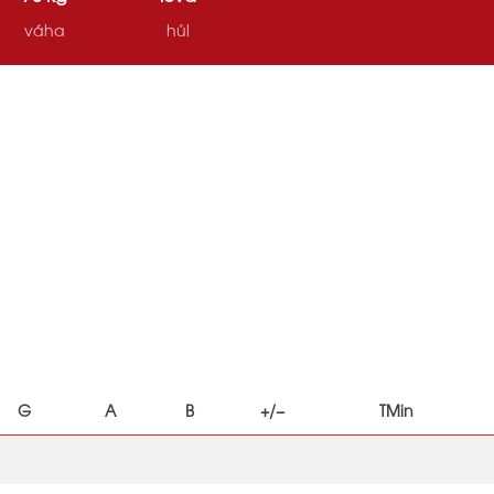
váha
hůl
G
A
B
+/−
TMin