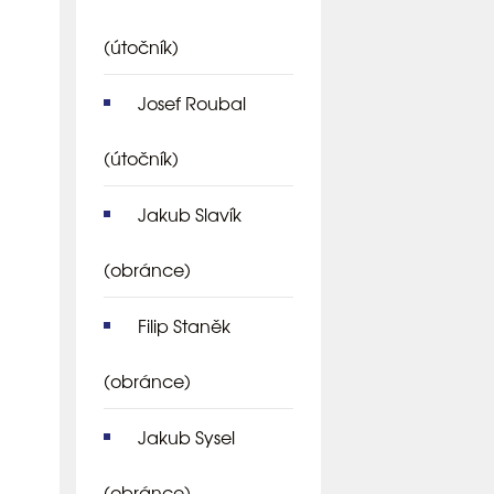
(útočník)
Josef Roubal
(útočník)
Jakub Slavík
(obránce)
Filip Staněk
(obránce)
Jakub Sysel
(obránce)