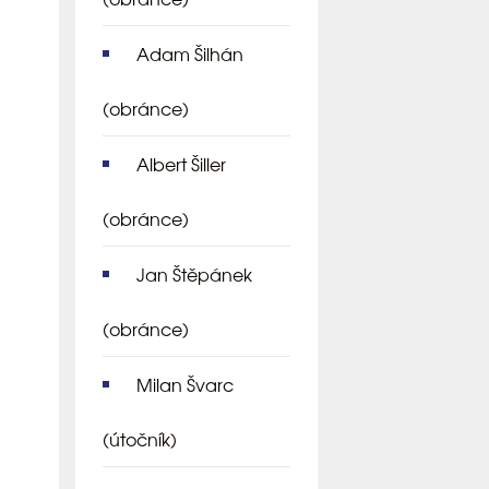
Adam Šilhán
(obránce)
Albert Šiller
(obránce)
Jan Štěpánek
(obránce)
Milan Švarc
(útočník)