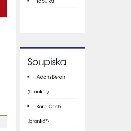
Tabulka
Soupiska
Adam Beran
(brankář)
Karel Čech
(brankář)