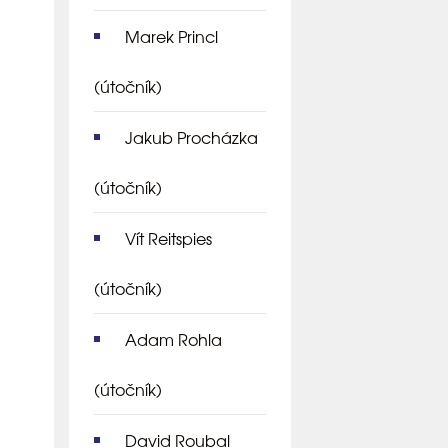
Marek Princl
(útočník)
Jakub Procházka
(útočník)
Vít Reitspies
(útočník)
Adam Rohla
(útočník)
David Roubal