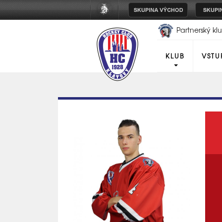
Partnerský k
Plzeň
KLUB
VSTU