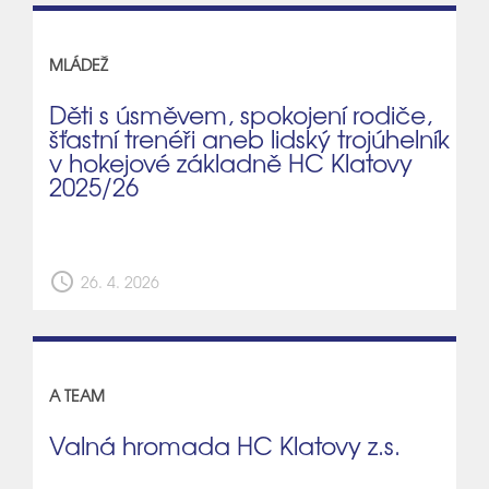
MLÁDEŽ
Děti s úsměvem, spokojení rodiče,
šťastní trenéři aneb lidský trojúhelník
v hokejové základně HC Klatovy
2025/26
schedule
26. 4. 2026
A TEAM
Valná hromada HC Klatovy z.s.