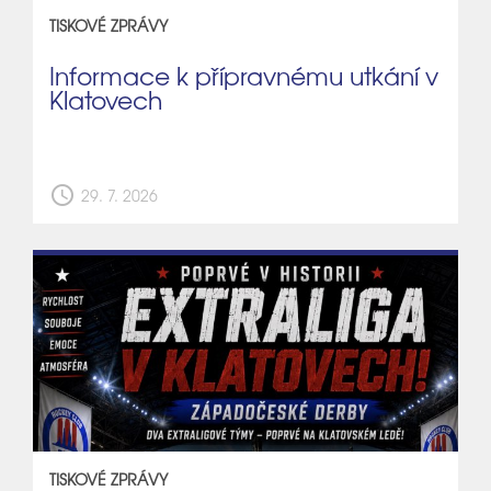
TISKOVÉ ZPRÁVY
Informace k přípravnému utkání v
Klatovech
schedule
29. 7. 2026
TISKOVÉ ZPRÁVY