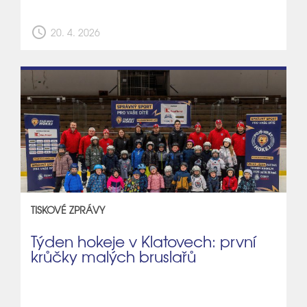
schedule
20. 4. 2026
TISKOVÉ ZPRÁVY
Týden hokeje v Klatovech: první
krůčky malých bruslařů