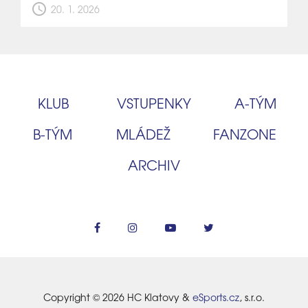
schedule
20. 1. 2026
KLUB
VSTUPENKY
A‑TÝM
B‑TÝM
MLÁDEŽ
FANZONE
ARCHIV
Copyright © 2026 HC Klatovy &
eSports.cz
, s.r.o.