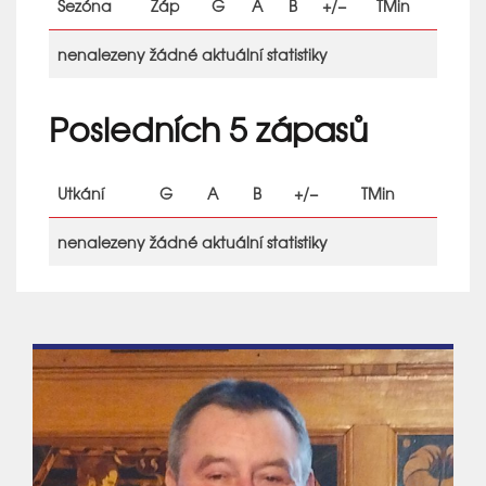
Sezóna
Záp
G
A
B
+/−
TMin
nenalezeny žádné aktuální statistiky
Posledních 5 zápasů
Utkání
G
A
B
+/−
TMin
nenalezeny žádné aktuální statistiky