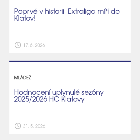
Poprvé v historii: Extraliga míří do
Klatov!
schedule
17. 6. 2026
MLÁDEŽ
Hodnocení uplynulé sezóny
2025/2026 HC Klatovy
schedule
31. 5. 2026