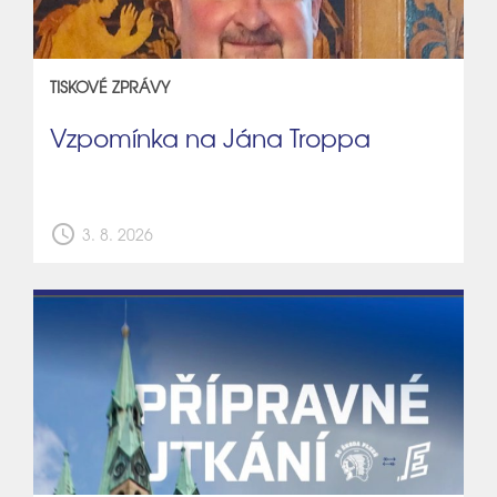
TISKOVÉ ZPRÁVY
Vzpomínka na Jána Troppa
schedule
3. 8. 2026