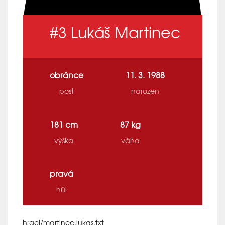
#3
Lukáš Martinec
obránce
11. 3. 1988
post
narozen
181 cm
87 kg
výška
váha
pravá
hůl
hraci/martinec.lukas.txt