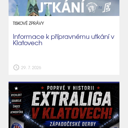
TISKOVÉ ZPRÁVY
Informace k přípravnému utkání v
Klatovech
schedule
29. 7. 2026