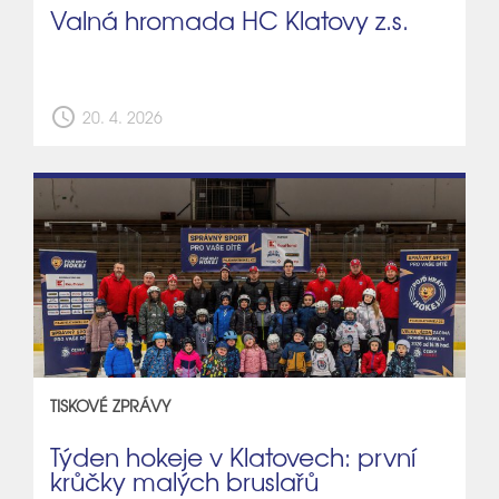
Valná hromada HC Klatovy z.s.
schedule
20. 4. 2026
TISKOVÉ ZPRÁVY
Týden hokeje v Klatovech: první
krůčky malých bruslařů