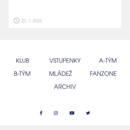
schedule
20. 1. 2026
KLUB
VSTUPENKY
A‑TÝM
B‑TÝM
MLÁDEŽ
FANZONE
ARCHIV