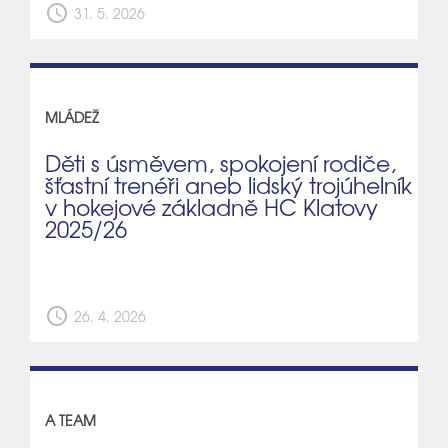
schedule
31. 5. 2026
MLÁDEŽ
Děti s úsměvem, spokojení rodiče,
šťastní trenéři aneb lidský trojúhelník
v hokejové základně HC Klatovy
2025/26
schedule
26. 4. 2026
A TEAM