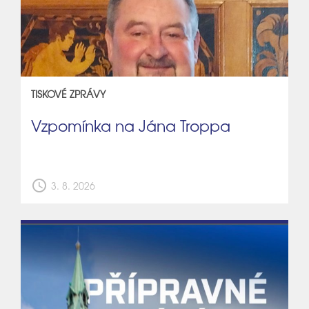
TISKOVÉ ZPRÁVY
Vzpomínka na Jána Troppa
schedule
3. 8. 2026