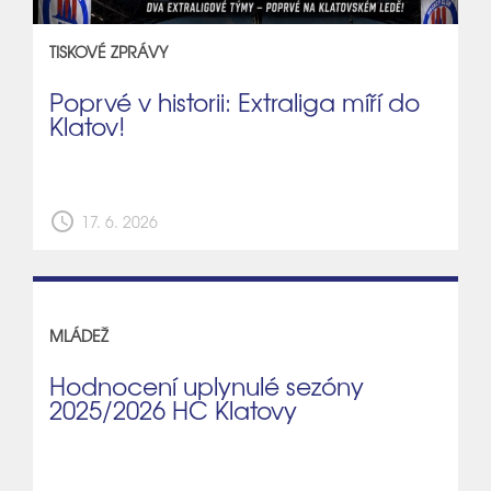
TISKOVÉ ZPRÁVY
Poprvé v historii: Extraliga míří do
Klatov!
schedule
17. 6. 2026
MLÁDEŽ
Hodnocení uplynulé sezóny
2025/2026 HC Klatovy