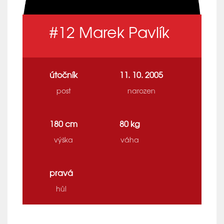
#12
Marek Pavlík
útočník
11. 10. 2005
post
narozen
180 cm
80 kg
výška
váha
pravá
hůl