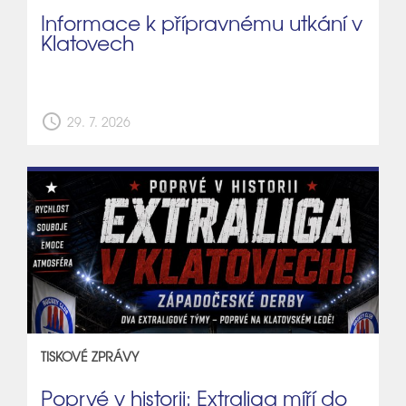
Informace k přípravnému utkání v
Klatovech
schedule
29. 7. 2026
TISKOVÉ ZPRÁVY
Poprvé v historii: Extraliga míří do