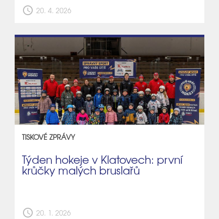
schedule
20. 4. 2026
TISKOVÉ ZPRÁVY
Týden hokeje v Klatovech: první
krůčky malých bruslařů
schedule
20. 1. 2026