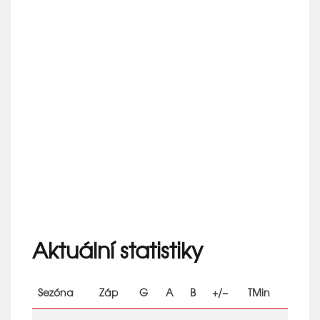
Aktuální statistiky
Sezóna
Záp
G
A
B
+/−
TMin