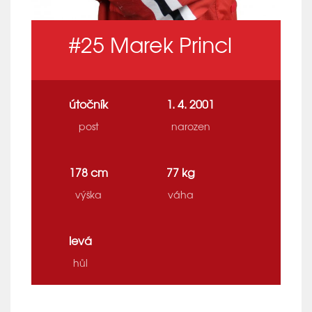
#25
Marek Princl
útočník
1. 4. 2001
post
narozen
178 cm
77 kg
výška
váha
levá
hůl