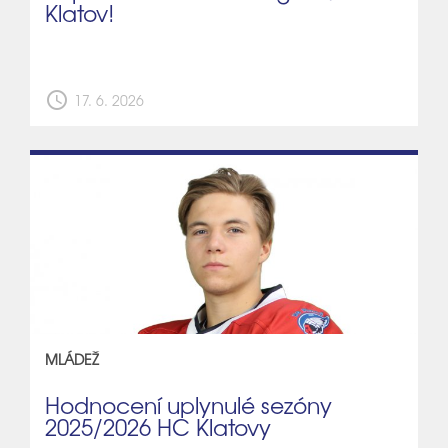
Klatov!
schedule
17. 6. 2026
MLÁDEŽ
Hodnocení uplynulé sezóny
2025/2026 HC Klatovy