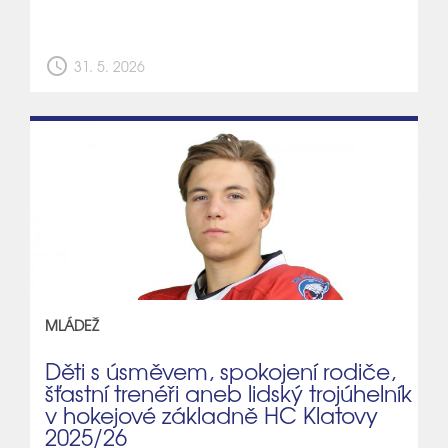
schedule
31. 5. 2026
MLÁDEŽ
Děti s úsměvem, spokojení rodiče,
šťastní trenéři aneb lidský trojúhelník
v hokejové základně HC Klatovy
2025/26