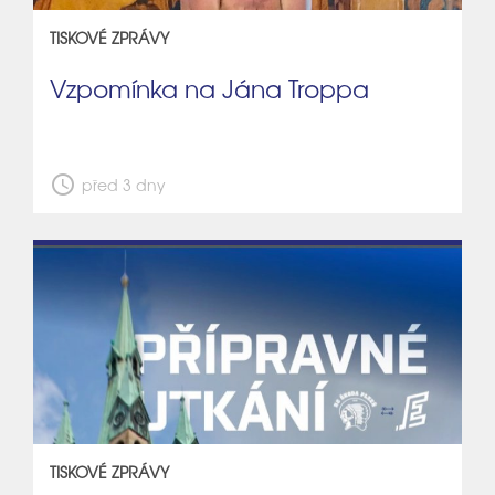
TISKOVÉ ZPRÁVY
Vzpomínka na Jána Troppa
schedule
před 3 dny
TISKOVÉ ZPRÁVY