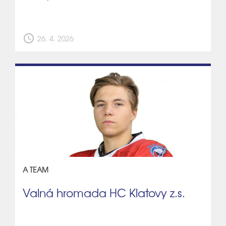
schedule
26. 4. 2026
A TEAM
Valná hromada HC Klatovy z.s.