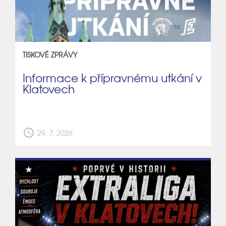
TISKOVÉ ZPRÁVY
Informace k přípravnému utkání v
Klatovech
schedule
29. 7. 2026