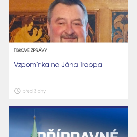
TISKOVÉ ZPRÁVY
Vzpomínka na Jána Troppa
schedule
před 3 dny