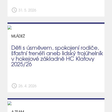
schedule
31. 5. 2026
MLÁDEŽ
Děti s úsměvem, spokojení rodiče,
šťastní trenéři aneb lidský trojúhelník
v hokejové základně HC Klatovy
2025/26
schedule
26. 4. 2026
A TEAM