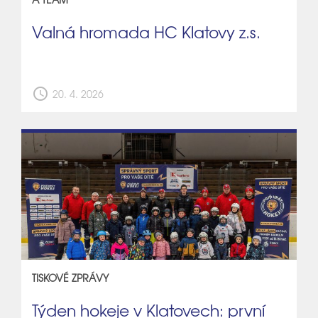
Valná hromada HC Klatovy z.s.
schedule
20. 4. 2026
TISKOVÉ ZPRÁVY
Týden hokeje v Klatovech: první