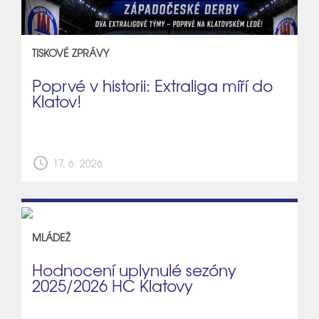
TISKOVÉ ZPRÁVY
Poprvé v historii: Extraliga míří do
Klatov!
schedule
17. 6. 2026
MLÁDEŽ
Hodnocení uplynulé sezóny
2025/2026 HC Klatovy