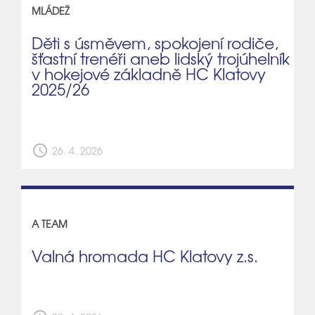
MLÁDEŽ
Děti s úsměvem, spokojení rodiče,
šťastní trenéři aneb lidský trojúhelník
v hokejové základně HC Klatovy
2025/26
schedule
26. 4. 2026
A TEAM
Valná hromada HC Klatovy z.s.