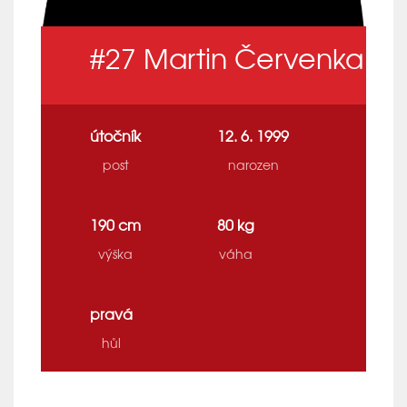
#27
Martin Červenka
útočník
12. 6. 1999
post
narozen
190 cm
80 kg
výška
váha
pravá
hůl