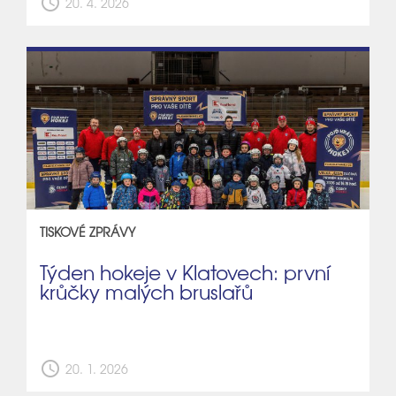
schedule
20. 4. 2026
TISKOVÉ ZPRÁVY
Týden hokeje v Klatovech: první
krůčky malých bruslařů
schedule
20. 1. 2026