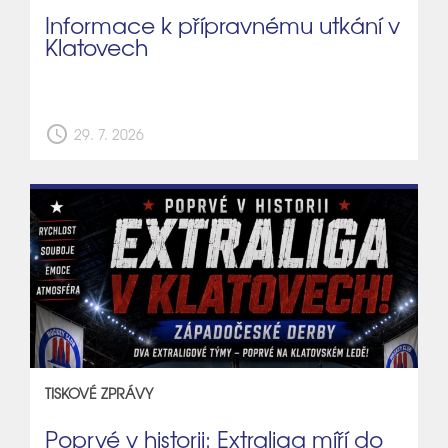
Informace k přípravnému utkání v
Klatovech
schedule
29. 7. 2026
TISKOVÉ ZPRÁVY
Poprvé v historii: Extraliga míří do