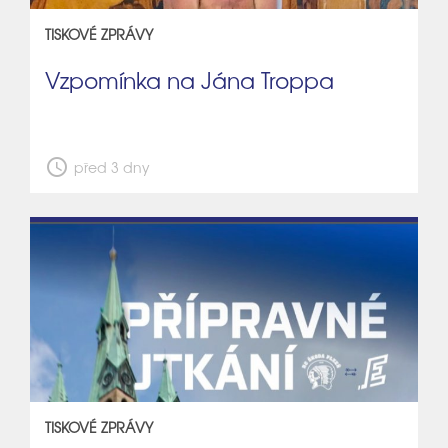
TISKOVÉ ZPRÁVY
Vzpomínka na Jána Troppa
schedule
před 3 dny
TISKOVÉ ZPRÁVY