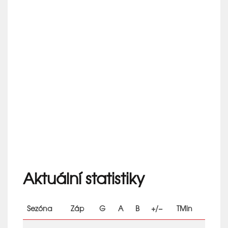
Aktuální statistiky
Sezóna
Záp
G
A
B
+/−
TMin