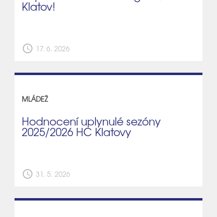
Klatov!
schedule
17. 6. 2026
MLÁDEŽ
Hodnocení uplynulé sezóny
2025/2026 HC Klatovy
schedule
31. 5. 2026