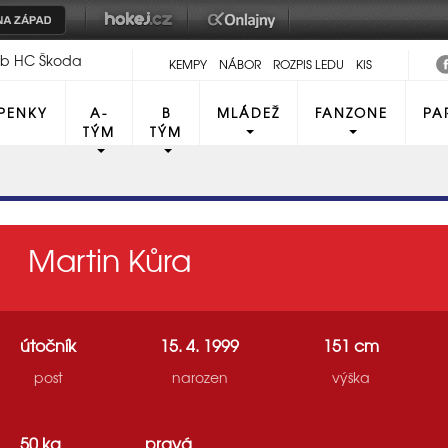
lub HC Škoda
KEMPY
NÁBOR
ROZPIS LEDU
KIS
PENKY
A-
B
MLÁDEŽ
FANZONE
PA
TÝM
TÝM
Martin Kůra
útočník
15. 4. 1999
151 cm
post
narozen
výška
50 kg
pravá