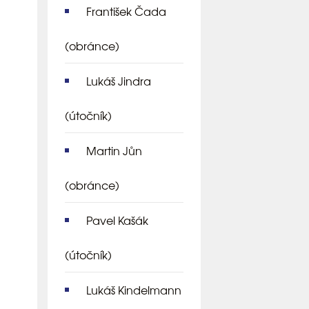
František Čada
(obránce)
Lukáš Jindra
(útočník)
Martin Jůn
(obránce)
Pavel Kašák
(útočník)
Lukáš Kindelmann