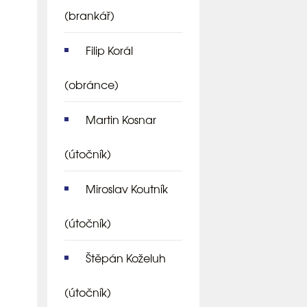
(brankář)
Filip Korál
(obránce)
Martin Kosnar
(útočník)
Miroslav Koutník
(útočník)
Štěpán Koželuh
(útočník)