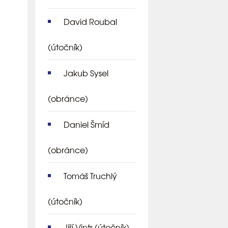
David Roubal
(útočník)
Jakub Sysel
(obránce)
Daniel Šmíd
(obránce)
Tomáš Truchlý
(útočník)
Jiří Vintr
(útočník)