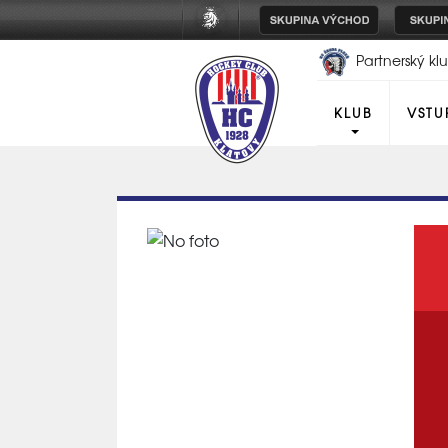
Partnerský k
Plzeň
KLUB
VSTU