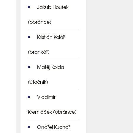
Jakub Houfek
(obránce)
Kristián Kolář
(brankář)
Matěj Kolda
(útočník)
Vladimír
Kremláček
(obránce)
Ondřej Kuchař