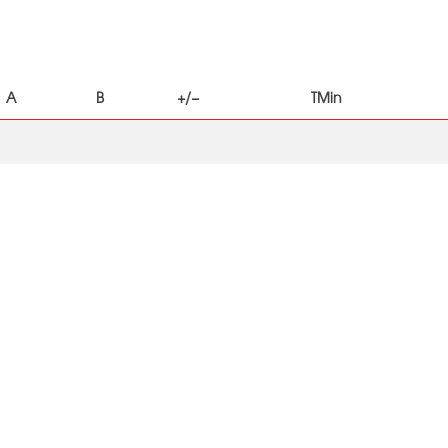
A
B
+/−
TMin