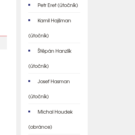
Petr Eret
(útočník)
Kamil Hajšman
(útočník)
Štěpán Hanzlík
(útočník)
Josef Hasman
(útočník)
Michal Houdek
(obránce)