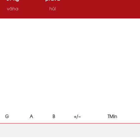
váha
hůl
G
A
B
+/−
TMin