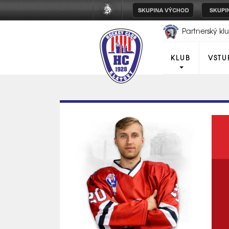
Partnerský k
Plzeň
KLUB
VSTU