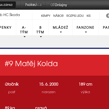
lub HC Škoda
KEMPY
NÁBOR
ROZPIS LEDU
KIS
PENKY
A-
B
MLÁDEŽ
FANZONE
PA
TÝM
TÝM
#9
Matěj Kolda
útočník
15. 6. 2000
189 cm
post
narozen
výška
89 kg
pravá