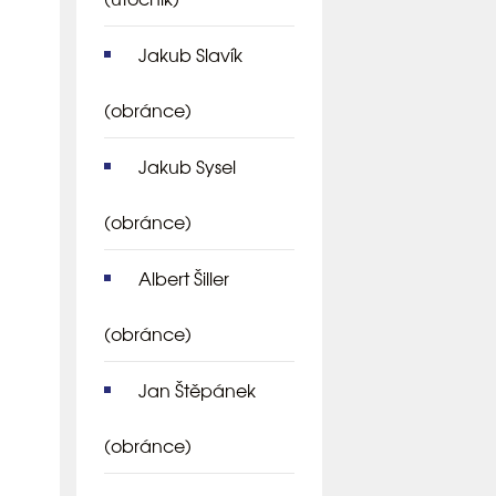
Jakub Slavík
(obránce)
Jakub Sysel
(obránce)
Albert Šiller
(obránce)
Jan Štěpánek
(obránce)