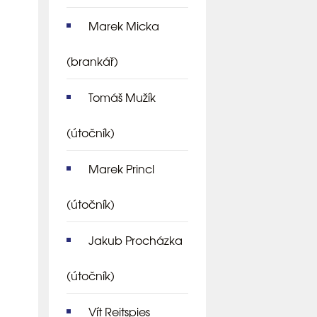
Marek Micka
(brankář)
Tomáš Mužík
(útočník)
Marek Princl
(útočník)
Jakub Procházka
(útočník)
Vít Reitspies