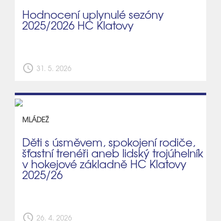
Hodnocení uplynulé sezóny
2025/2026 HC Klatovy
schedule
31. 5. 2026
MLÁDEŽ
Děti s úsměvem, spokojení rodiče,
šťastní trenéři aneb lidský trojúhelník
v hokejové základně HC Klatovy
2025/26
schedule
26. 4. 2026