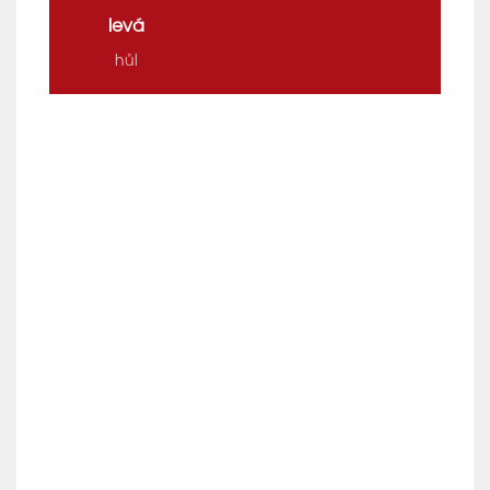
levá
hůl