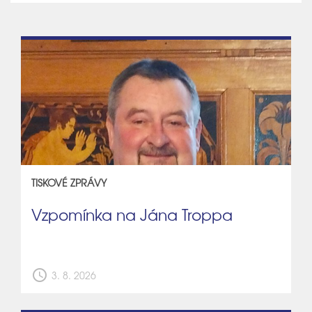
TISKOVÉ ZPRÁVY
Vzpomínka na Jána Troppa
schedule
3. 8. 2026