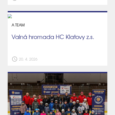
A TEAM
Valná hromada HC Klatovy z.s.
schedule
20. 4. 2026