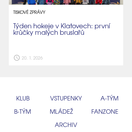
TISKOVÉ ZPRÁVY
Týden hokeje v Klatovech: první
krůčky malých bruslařů
schedule
20. 1. 2026
KLUB
VSTUPENKY
A‑TÝM
B‑TÝM
MLÁDEŽ
FANZONE
ARCHIV