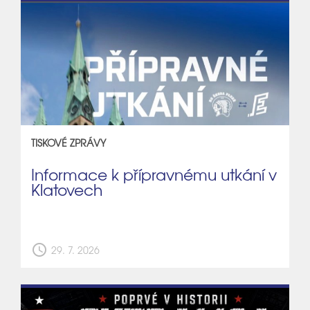
TISKOVÉ ZPRÁVY
Informace k přípravnému utkání v
Klatovech
schedule
29. 7. 2026