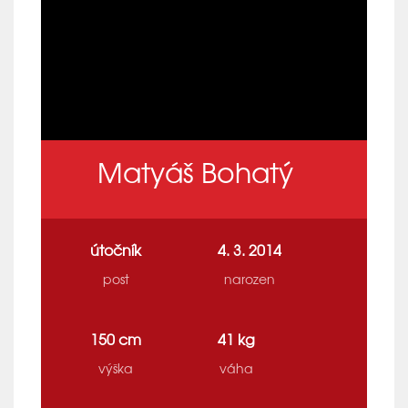
Matyáš Bohatý
útočník
4. 3. 2014
post
narozen
150 cm
41 kg
výška
váha