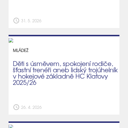
schedule
31. 5. 2026
MLÁDEŽ
Děti s úsměvem, spokojení rodiče,
šťastní trenéři aneb lidský trojúhelník
v hokejové základně HC Klatovy
2025/26
schedule
26. 4. 2026