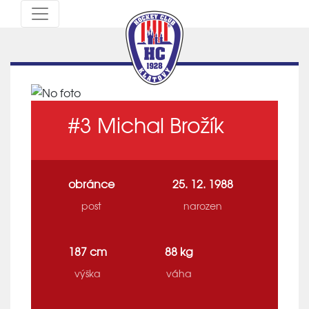
#3
Michal Brožík
obránce
25. 12. 1988
post
narozen
187 cm
88 kg
výška
váha