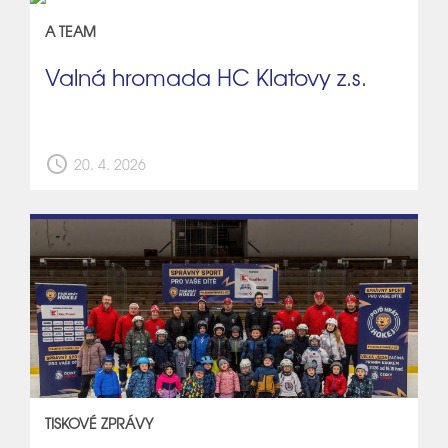
A TEAM
Valná hromada HC Klatovy z.s.
schedule
20. 4. 2026
TISKOVÉ ZPRÁVY