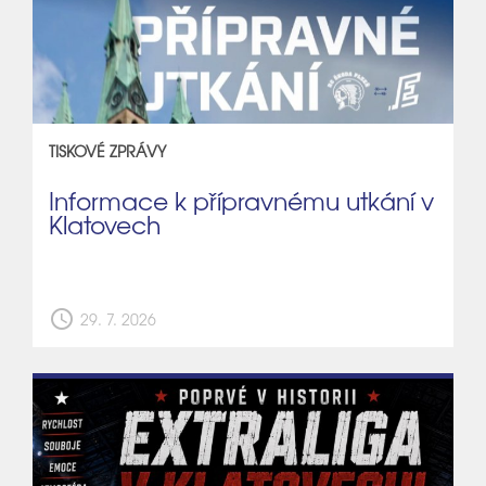
TISKOVÉ ZPRÁVY
Informace k přípravnému utkání v
Klatovech
schedule
29. 7. 2026