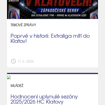
TISKOVÉ ZPRÁVY
Poprvé v historii: Extraliga míří do
Klatov!
schedule
17. 6. 2026
MLÁDEŽ
Hodnocení uplynulé sezóny
2025/2026 HC Klatovy