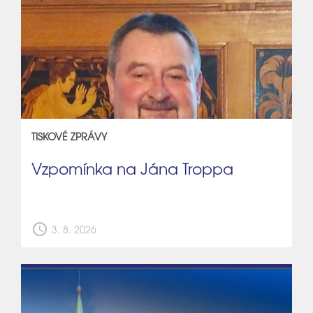
TISKOVÉ ZPRÁVY
Vzpomínka na Jána Troppa
schedule
3. 8. 2026