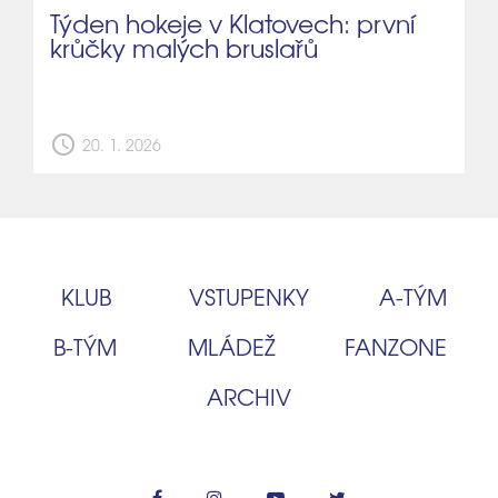
Týden hokeje v Klatovech: první
krůčky malých bruslařů
schedule
20. 1. 2026
KLUB
VSTUPENKY
A‑TÝM
B‑TÝM
MLÁDEŽ
FANZONE
ARCHIV