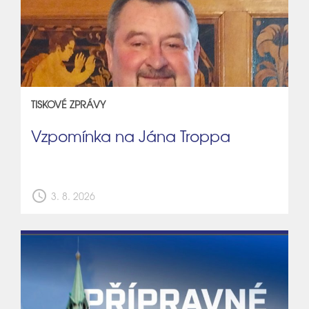
TISKOVÉ ZPRÁVY
Vzpomínka na Jána Troppa
schedule
3. 8. 2026