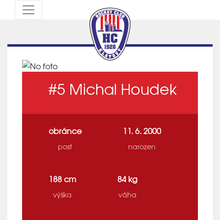
#5
Michal Houdek
obránce
11. 6. 2000
post
narozen
188 cm
84 kg
výška
váha