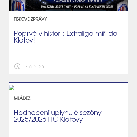
TISKOVÉ ZPRÁVY
Poprvé v historii: Extraliga míří do
Klatov!
schedule
17. 6. 2026
MLÁDEŽ
Hodnocení uplynulé sezóny
2025/2026 HC Klatovy