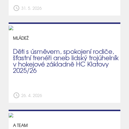
schedule
31. 5. 2026
MLÁDEŽ
Děti s úsměvem, spokojení rodiče,
šťastní trenéři aneb lidský trojúhelník
v hokejové základně HC Klatovy
2025/26
schedule
26. 4. 2026
A TEAM