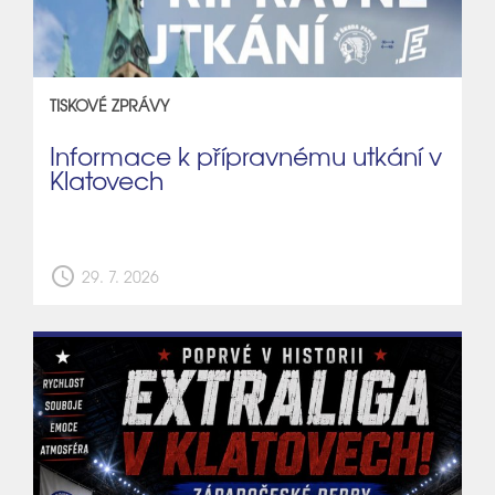
TISKOVÉ ZPRÁVY
Informace k přípravnému utkání v
Klatovech
schedule
29. 7. 2026