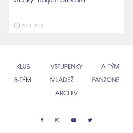
schedule
20. 1. 2026
KLUB
VSTUPENKY
A‑TÝM
B‑TÝM
MLÁDEŽ
FANZONE
ARCHIV