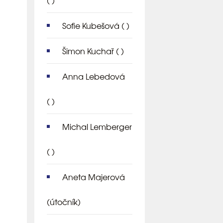
( )
Sofie Kubešová
( )
Šimon Kuchař
( )
Anna Lebedová
( )
Michal Lemberger
( )
Aneta Majerová
(útočník)