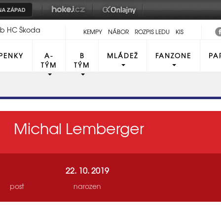
lub HC Škoda
KEMPY
NÁBOR
ROZPIS LEDU
KIS
PENKY
A-
B
MLÁDEŽ
FANZONE
PA
TÝM
TÝM
Michal Lemberger
22. 10. 2019
post
narozen