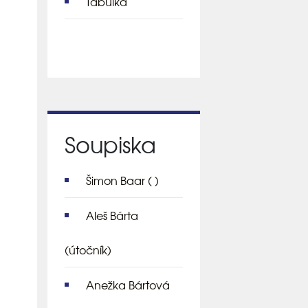
Tabulka
Soupiska
Šimon Baar
( )
Aleš Bárta
(útočník)
Anežka Bártová