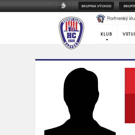
Partnerský k
Plzeň
KLUB
VSTU