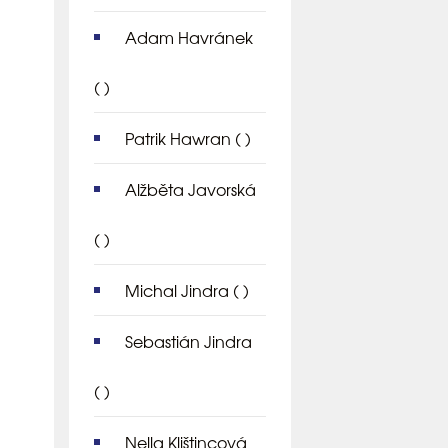
Adam Havránek
( )
Patrik Hawran
( )
Alžběta Javorská
( )
Michal Jindra
( )
Sebastián Jindra
( )
Nella Klištincová