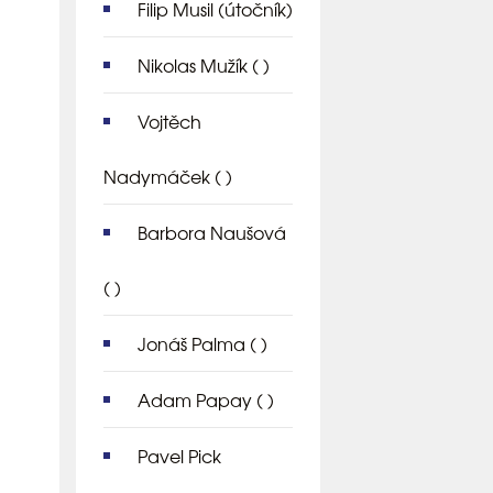
Filip Musil
(útočník)
Nikolas Mužík
( )
Vojtěch
Nadymáček
( )
Barbora Naušová
( )
Jonáš Palma
( )
Adam Papay
( )
Pavel Pick