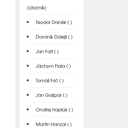
(útočník)
Teodor Daněk
( )
Dominik Dolejš
( )
Jan Fait
( )
Jáchym Fiala
( )
Tomáš Frič
( )
Ján Gašpár
( )
Ondřej Hajdúk
( )
Martin Hanzal
( )