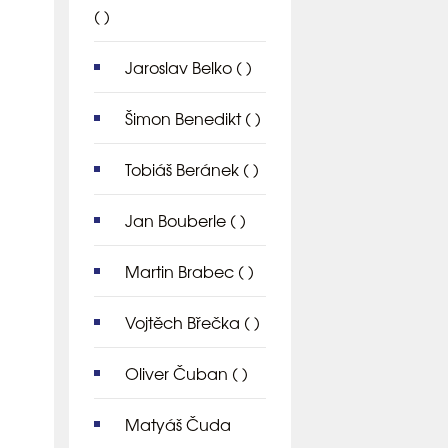
( )
Jaroslav Belko
( )
Šimon Benedikt
( )
Tobiáš Beránek
( )
Jan Bouberle
( )
Martin Brabec
( )
Vojtěch Břečka
( )
Oliver Čuban
( )
Matyáš Čuda