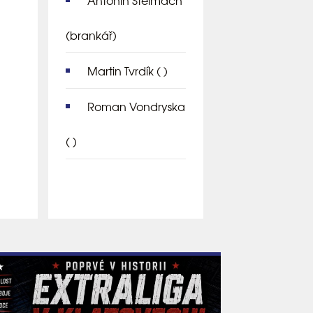
Antonín Štelmach
(brankář)
Martin Tvrdík
( )
Roman Vondryska
( )