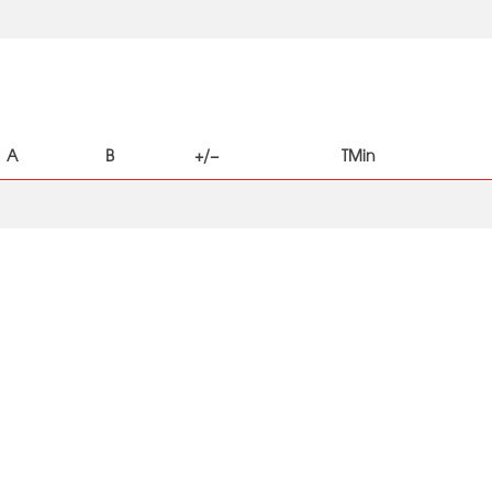
A
B
+/−
TMin