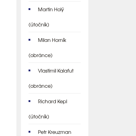
Martin Holý
(útočník)
Milan Horník
(obránce)
Vlastimil Kalafut
(obránce)
Richard Kepl
(útočník)
Petr Kreuzman