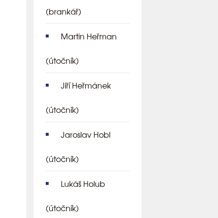
(brankář)
Martin Heřman
(útočník)
Jiří Heřmánek
(útočník)
Jaroslav Hobl
(útočník)
Lukáš Holub
(útočník)