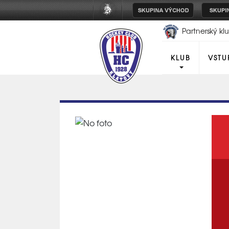
Partnerský k
Plzeň
KLUB
VSTU