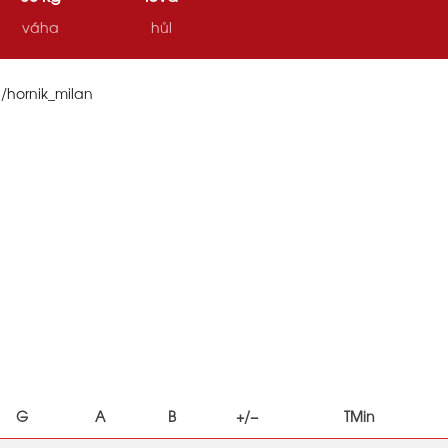
váha
hůl
i/hornik_milan
G
A
B
+/−
TMin