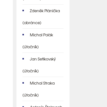
Zdeněk Plánička
(obránce)
Michal Polák
(útočník)
Jan Setikovský
(útočník)
Michal Straka
(útočník)