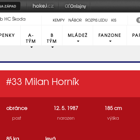
lub HC Škoda
KEMPY
NÁBOR
ROZPIS LEDU
KIS
PENKY
A-
B
MLÁDEŽ
FANZONE
PA
TÝM
TÝM
#33
Milan Horník
obránce
12. 5. 1987
185 cm
post
narozen
výška
85 kg
levá