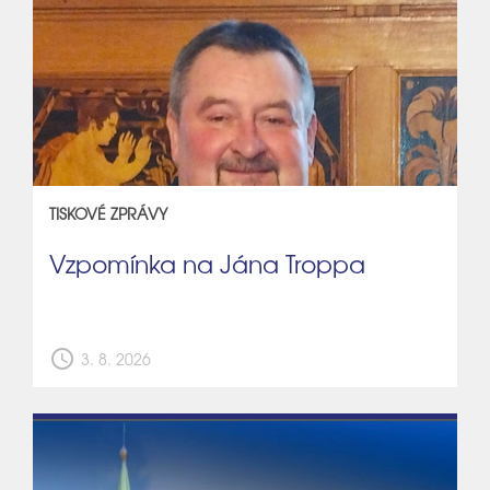
TISKOVÉ ZPRÁVY
Vzpomínka na Jána Troppa
schedule
3. 8. 2026