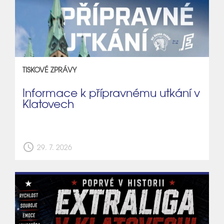
TISKOVÉ ZPRÁVY
Informace k přípravnému utkání v
Klatovech
schedule
29. 7. 2026