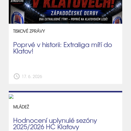
TISKOVÉ ZPRÁVY
Poprvé v historii: Extraliga míří do
Klatov!
schedule
17. 6. 2026
MLÁDEŽ
Hodnocení uplynulé sezóny
2025/2026 HC Klatovy