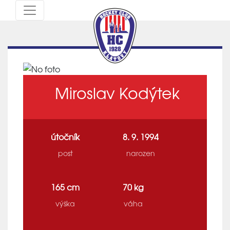
Miroslav Kodýtek
útočník
8. 9. 1994
post
narozen
165 cm
70 kg
výška
váha