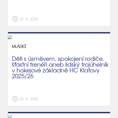
schedule
31. 5. 2026
MLÁDEŽ
Děti s úsměvem, spokojení rodiče,
šťastní trenéři aneb lidský trojúhelník
v hokejové základně HC Klatovy
2025/26
schedule
26. 4. 2026