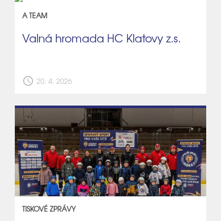
A TEAM
Valná hromada HC Klatovy z.s.
schedule
20. 4. 2026
TISKOVÉ ZPRÁVY