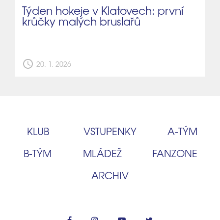
Týden hokeje v Klatovech: první
krůčky malých bruslařů
schedule
20. 1. 2026
KLUB
VSTUPENKY
A‑TÝM
B‑TÝM
MLÁDEŽ
FANZONE
ARCHIV