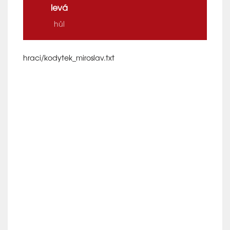
levá
hůl
hraci/kodytek_miroslav.txt