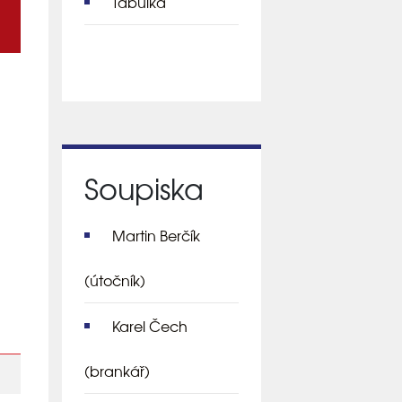
Tabulka
Soupiska
Martin Berčík
(útočník)
Karel Čech
(brankář)