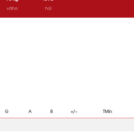
váha
hůl
G
A
B
+/−
TMin