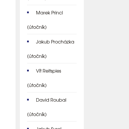
Marek Princl
(útočník)
Jakub Procházka
(útočník)
Vít Reitspies
(útočník)
David Roubal
(útočník)
Jakub Sysel