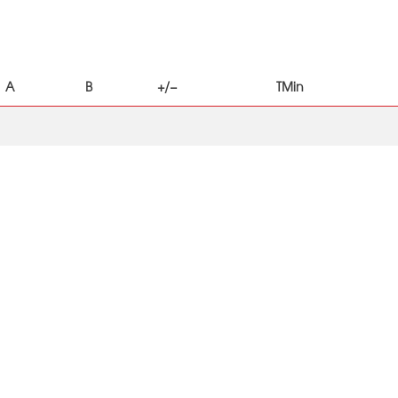
A
B
+/−
TMin