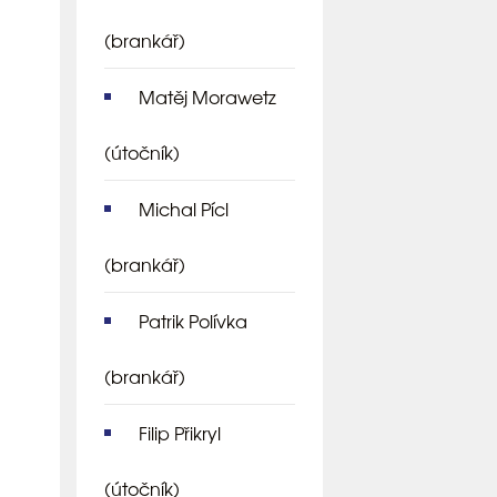
(brankář)
Matěj Morawetz
(útočník)
Michal Pícl
(brankář)
Patrik Polívka
(brankář)
Filip Přikryl
(útočník)