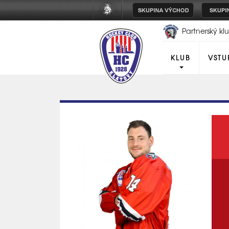
Partnerský k
Plzeň
KLUB
VSTU