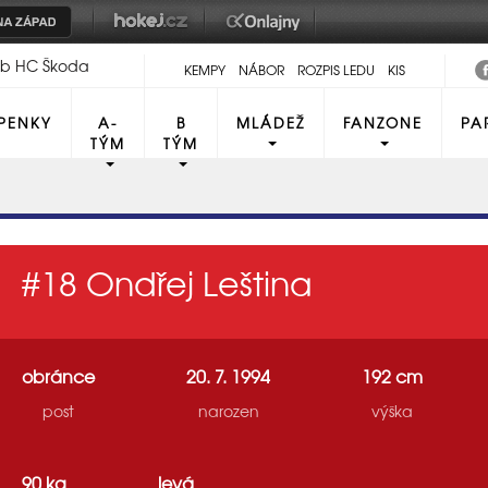
lub HC Škoda
KEMPY
NÁBOR
ROZPIS LEDU
KIS
PENKY
A-
B
MLÁDEŽ
FANZONE
PA
TÝM
TÝM
#18
Ondřej Leština
obránce
20. 7. 1994
192 cm
post
narozen
výška
90 kg
levá