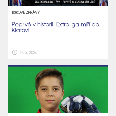
TISKOVÉ ZPRÁVY
Poprvé v historii: Extraliga míří do
Klatov!
schedule
17. 6. 2026