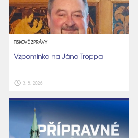
TISKOVÉ ZPRÁVY
Vzpomínka na Jána Troppa
schedule
3. 8. 2026