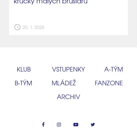
krůčky malých bruslařů
schedule
20. 1. 2026
KLUB
VSTUPENKY
A‑TÝM
B‑TÝM
MLÁDEŽ
FANZONE
ARCHIV