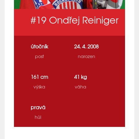
#19
Ondřej Reiniger
útočník
24. 4. 2008
post
narozen
161 cm
41 kg
výška
váha
pravá
hůl