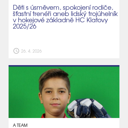
Děti s úsměvem, spokojení rodiče,
šťastní trenéři aneb lidský trojúhelník
v hokejové základně HC Klatovy
2025/26
schedule
26. 4. 2026
A TEAM