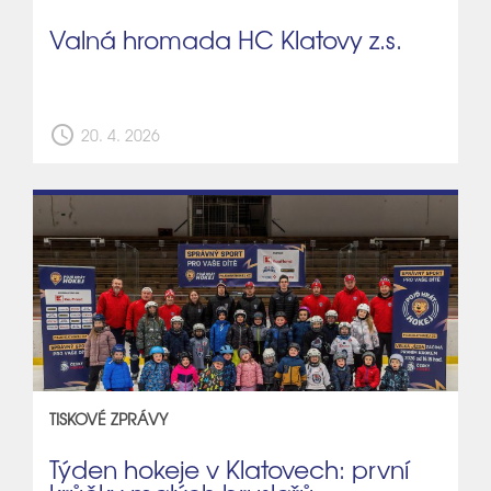
Valná hromada HC Klatovy z.s.
schedule
20. 4. 2026
TISKOVÉ ZPRÁVY
Týden hokeje v Klatovech: první