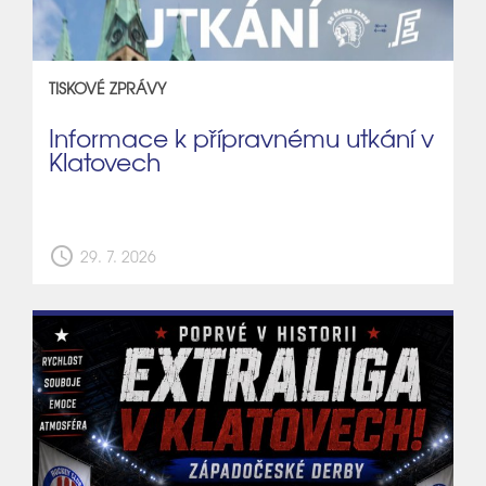
TISKOVÉ ZPRÁVY
Informace k přípravnému utkání v
Klatovech
schedule
29. 7. 2026