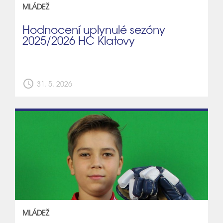
MLÁDEŽ
Hodnocení uplynulé sezóny
2025/2026 HC Klatovy
schedule
31. 5. 2026
MLÁDEŽ